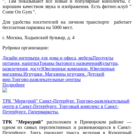
". Там показывают все новые и популярные киноленты, с
хорошим качеством звука и изображения. Есть фитнес-клуб "
Come On Gym ".
Для удобства посетителей на личном транспорте работает
бесплатная парковка на 5000 мест.
г. Москва, Ходынский бульвар, д. 4
Рубрики организации:
Дизайн интерьера для дома и офиса, мебель
Продукты
питания, напитки
Товары бытового назначения
Культура,
развлечения, досуг
Ювелирные компании. Ювелирные
магазины.
Игрушки. Магазины игрушек. Детский
мир.
Торгово-развлекательные центры
Подробнее
ТРК "Меркурий" Санкт-Петербург. Торгово-развлекательный
центр в Санкт-Петербурге. Торговый комплекс в Санкт-
Петербурге. Гипермаркеты.
ТРК "Меркурий"
расположен в Приморском районе —
одном из самых перспективных и развивающихся в Санкт-
Петербурге. Здесь проходит трасса, ведущая в Курортный