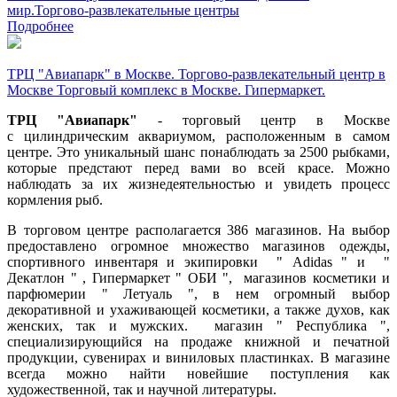
мир.
Торгово-развлекательные центры
Подробнее
ТРЦ "Авиапарк" в Москве. Торгово-развлекательный центр в
Москве Торговый комплекс в Москве. Гипермаркет.
ТРЦ "Авиапарк"
- торговый центр в Москве
с цилиндрическим аквариумом, расположенным в самом
центре. Это уникальный шанс понаблюдать за 2500 рыбками,
которые предстают перед вами во всей красе. Можно
наблюдать за их жизнедеятельностью и увидеть процесс
кормления рыб.
В торговом центре располагается 386 магазинов. На выбор
предоставлено огромное множество магазинов одежды,
спортивного инвентаря и экипировки " Adidas " и "
Декатлон " , Гипермаркет " ОБИ ", магазинов косметики и
парфюмерии " Летуаль ", в нем огромный выбор
декоративной и ухаживающей косметики, а также духов, как
женских, так и мужских. магазин " Республика ",
специализирующийся на продаже книжной и печатной
продукции, сувенирах и виниловых пластинках. В магазине
всегда можно найти новейшие поступления как
художественной, так и научной литературы.