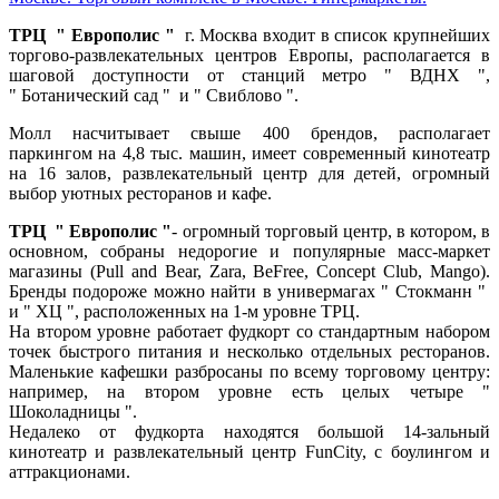
ТРЦ " Европолис "
г. Москва входит в список крупнейших
торгово-развлекательных центров Европы, располагается в
шаговой доступности от станций метро " ВДНХ ",
"
Ботанический сад " и " Свиблово ".
Молл насчитывает свыше
400 брендов
, располагает
паркингом на 4,8 тыс. машин, имеет современный кинотеатр
на 16 залов, развлекательный центр для детей, огромный
выбор уютных ресторанов и кафе.
ТРЦ " Европолис "
- огромный торговый центр, в котором, в
основном, собраны недорогие и популярные масс-маркет
магазины (Pull and Bear, Zara, BeFree, Concept Club, Mango).
Бренды подороже можно найти в универмагах " Стокманн "
и " ХЦ ", расположенных на 1-м уровне ТРЦ.
На втором уровне работает фудкорт со стандартным набором
точек быстрого питания и несколько отдельных ресторанов.
Маленькие кафешки разбросаны по всему торговому центру:
например, на втором уровне есть целых четыре "
Шоколадницы ".
Недалеко от фудкорта находятся большой 14-зальный
кинотеатр и развлекательный центр FunCity, с боулингом и
аттракционами.