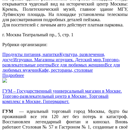
открывается чудесный вид на исторический центр Москвы:
Кремль, Политехнический музей, главное здание МГУ,
Лубянскую площадь. На площадке установлены телескопы
для рассматривания подробных деталей пейзажа.
Для посетителей с личным авто действует платная парковка.
г. Москва Театральный пр., 5, стр. 1
Рубрики организации:
Продукты питания, напитки
Культура, развлечения,
досуг
Игрушки. Магазины игрушек. Детский мир.
Торгово-
развлекательные центры
Все для любимых женщин
Все для
любимых мужчин
Кафе, рестораны, столовые
Подробнее
ГУМ – Государственный универсальный магазин в Москве.
Торгово-развлекательный центр в Москве. Торговый
комплекс в Москве. Гипермаркет.
ГУМ
— идеальный торговый город Москвы, будто бы
проживший все эти 120 лет без потерь и катастроф.
Восстановлен легендарный фонтан и кинозал. Вновь
работают Столовая № 57 и Гастроном № 1, созданные в своё