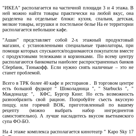
"ИКЕА" располагается на частичной площади 3 и 4 этажа. В
ней можно найти товары практически на любой вкус, она
разделена на отдельные блоки: кухня, спальня, детская,
мелкие товары, игрушки и постельное белье На ее территории
располагается небольшое кафе.
"Ашан" представляет собой 2-х этажный продуктовый
магазин, с установленными специальные траволаторы, при
помощи которых спускаются/поднимаются покупатели вместе
с продуктовыми тележками и корзинками. По всему центру
располагаются банкоматы наиболее распространенных банков
Сбербанк, Тинькофф. Если нужно снять наличные – это не
станет проблемой.
Всего в ТРК более 40 кафе и ресторанов . В торговом центре
есть большой фудкорт " Шоколадница ", " Starbucks ", "
Макдоналдс ", КФС, Бургер Кинг. Но есть возможность
разнообразить свой рацион. Попробуйте съесть вкусную
пиццу, или горячий ВОК, приготовленный по вашему
рецепту (можно выбрать набор ингредиентов
самостоятельно). А лучше насладитесь вкусом вьетнамского
супа ФО-БО.
На 4 этаже комплекса располагается кинотеатр " Каро Sky 17