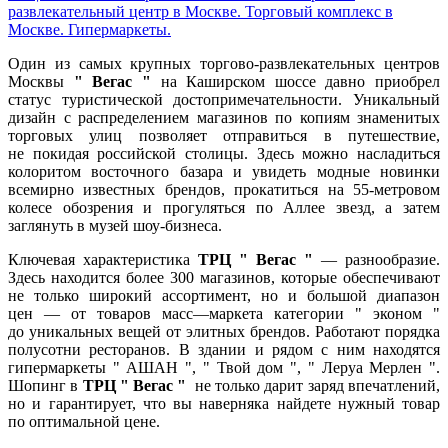
развлекательный центр в Москве. Торговый комплекс в
Москве. Гипермаркеты.
Один из самых крупных торгово-развлекательных центров
Москвы
" Вегас "
на Каширском шоссе давно приобрел
статус туристической достопримечательности. Уникальный
дизайн с распределением магазинов по копиям знаменитых
торговых улиц позволяет отправиться в путешествие,
не покидая российской столицы. Здесь можно насладиться
колоритом восточного базара и увидеть модные новинки
всемирно известных брендов, прокатиться на 55-метровом
колесе обозрения и прогуляться по Аллее звезд, а затем
заглянуть в музей шоу-бизнеса.
Ключевая характеристика
ТРЦ " Вегас "
— разнообразие.
Здесь находится более 300 магазинов, которые обеспечивают
не только широкий ассортимент, но и большой диапазон
цен — от товаров масс—маркета категории " эконом "
до уникальных вещей от элитных брендов. Работают порядка
полусотни ресторанов. В здании и рядом с ним находятся
гипермаркеты " АШАН ", " Твой дом ", " Леруа Мерлен ".
Шопинг в
ТРЦ " Вегас "
не только дарит заряд впечатлений,
но и гарантирует, что вы наверняка найдете нужный товар
по оптимальной цене.