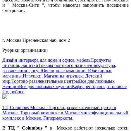
и " Москва-Сити ", чтобы навсегда запомнить посещение
смотровой.
г. Москва Пресненская наб, дом 2
Рубрики организации:
Дизайн интерьера для дома и офиса, мебель
Продукты
питания, напитки
Товары бытового назначения
Культура,
развлечения, досуг
Ювелирные компании. Ювелирные
магазины.
Игрушки. Магазины игрушек. Детский
мир.
Торгово-развлекательные центры
Все для любимых
женщин
Все для любимых мужчин
Кафе, рестораны, столовые
Подробнее
ТЦ Columbus Москва. Торгово-развлекательный центр в
Москве. Торговый комплекс в Москве многофункциональный
комплекс в Москве. Гипермаркеты.
В
ТЦ " Columbus "
в Москве работают несколько сотен