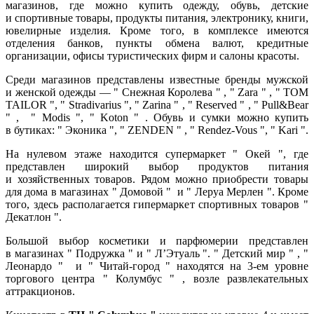
магазинов, где можно купить одежду, обувь, детские
и спортивные товары, продукты питания, электронику, книги,
ювелирные изделия. Кроме того, в комплексе имеются
отделения банков, пункты обмена валют, кредитные
организации, офисы туристических фирм и салоны красоты.
Среди магазинов представлены известные бренды мужской
и женской одежды — " Снежная Королева " , " Zara " , " TOM
TAILOR ", " Stradivarius ", " Zarina " , " Reserved " , " Pull&Bear
" , " Modis ", " Koton " . Обувь и сумки можно купить
в бутиках: " Эконика ", " ZENDEN " , " Rendez-Vous ", " Kari ".
На нулевом этаже находится супермаркет " Окей ", где
представлен широкий выбор продуктов питания
и хозяйственных товаров. Рядом можно приобрести товары
для дома в магазинах " Домовой " и " Леруа Мерлен ". Кроме
того, здесь располагается гипермаркет спортивных товаров "
Декатлон ".
Большой выбор косметики и парфюмерии представлен
в магазинах " Подружка " и " Л’Этуаль ". " Детский мир " , "
Леонардо " и " Читай-город " находятся на 3-ем уровне
торгового центра " Колумбус " , возле развлекательных
аттракционов.