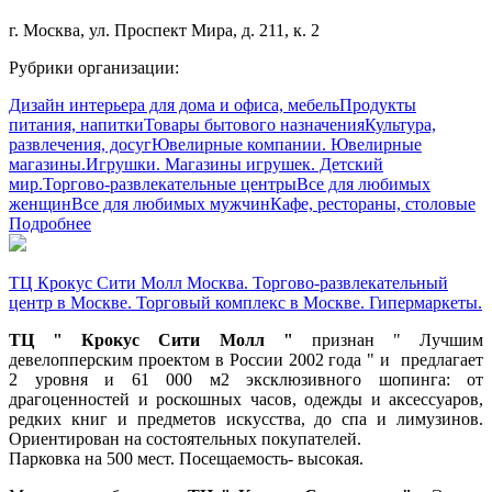
г. Москва, ул. Проспект Мира, д. 211, к. 2
Рубрики организации:
Дизайн интерьера для дома и офиса, мебель
Продукты
питания, напитки
Товары бытового назначения
Культура,
развлечения, досуг
Ювелирные компании. Ювелирные
магазины.
Игрушки. Магазины игрушек. Детский
мир.
Торгово-развлекательные центры
Все для любимых
женщин
Все для любимых мужчин
Кафе, рестораны, столовые
Подробнее
ТЦ Крокус Сити Молл Москва. Торгово-развлекательный
центр в Москве. Торговый комплекс в Москве. Гипермаркеты.
ТЦ " Крокус Сити Молл "
признан " Лучшим
девелопперским проектом в России 2002 года " и предлагает
2 уровня и 61 000 м2 эксклюзивного шопинга: от
драгоценностей и роскошных часов, одежды и аксессуаров,
редких книг и предметов искусства, до спа и лимузинов.
Ориентирован на состоятельных покупателей.
Парковка на 500 мест. Посещаемость- высокая.