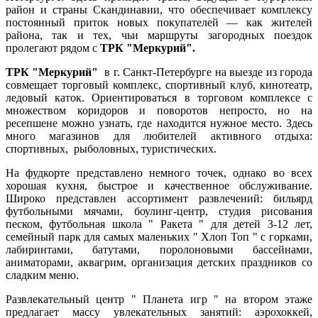
район и страны Скандинавии, что обеспечивает комплексу
постоянный приток новых покупателей — как жителей
района, так и тех, чьи маршруты загородных поездок
пролегают рядом с
ТРК "Меркурий".
ТРК "Меркурий"
в г. Санкт-Петербурге на выезде из города
совмещает торговый комплекс, спортивный клуб, кинотеатр,
ледовый каток. Ориентироваться в торговом комплексе с
множеством коридоров и поворотов непросто, но на
ресепшене можно узнать, где находится нужное место. Здесь
много магазинов для любителей активного отдыха:
спортивных, рыболовных, туристических.
На фудкорте представлено немного точек, однако во всех
хорошая кухня, быстрое и качественное обслуживание.
Широко представлен ассортимент развлечений: бильярд
футбольными мячами, боулинг-центр, студия рисования
песком, футбольная школа " Ракета " для детей 3-12 лет,
семейный парк для самых маленьких " Хлоп Топ " с горками,
лабиринтами, батутами, поролоновыми бассейнами,
аниматорами, аквагрим, организация детских праздников со
сладким меню.
Развлекательный центр " Планета игр " на втором этаже
предлагает массу увлекательных занятий: аэрохоккей,