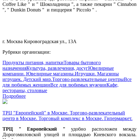
Coffee Like " и " Шоколадница ", а также пекарни " Cinnabon
", " Dunkin Donuts " и пиццерия " Piccolo " .
г. Москва Кировоградская ул., 13А
Рубрики организации:
Продукты питания, напитки
Товары бытового
назначения
Культура, развлечения, досуг
Ювелирные
компании. Ювелирные магазины.
Игрушки. Магазины
игрушек. Детский мир.
Торгово-развлекательные центры
Все
для любимых женщин
Все для любимых мужчин
Кафе,
рестораны, столовые
Подробнее
ТРЦ "Европейский" в Москве. Торгово-развлекательный
центр в Москве. Торговый комплекс в Москве. Гипермаркет.
ТРЦ " Европейский "
удобно расположен между
Дорогомиловской улицей и площадью Киевского вокзала.