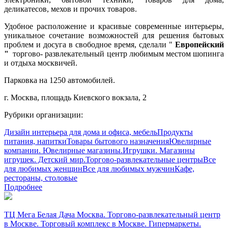
деликатесов, мехов и прочих товаров.
У
добное расположение и красивые современные интерьеры,
уникальное сочетание возможностей для решения бытовых
проблем и досуга в свободное время, сделали "
Европейский
"
торгово- развлекательный центр любимым местом шопинга
и отдыха москвичей.
П
арковка на 1250 автомобилей.
г. Москва, площадь Киевского вокзала, 2
Рубрики организации:
Дизайн интерьера для дома и офиса, мебель
Продукты
питания, напитки
Товары бытового назначения
Ювелирные
компании. Ювелирные магазины.
Игрушки. Магазины
игрушек. Детский мир.
Торгово-развлекательные центры
Все
для любимых женщин
Все для любимых мужчин
Кафе,
рестораны, столовые
Подробнее
ТЦ Мега Белая Дача Москва. Торгово-развлекательный центр
в Москве. Торговый комплекс в Москве. Гипермаркеты.