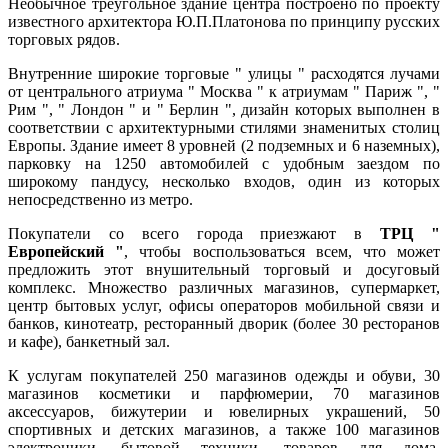
Необычное треугольное здание центра построено по проекту
известного архитектора Ю.П.Платонова по принципу русских
торговых рядов.
Внутренние широкие торговые " улицы " расходятся лучами
от центрального атриума " Москва " к атриумам " Париж ", "
Рим ", " Лондон " и " Берлин ", дизайн которых выполнен в
соответствии с архитектурными стилями знаменитых столиц
Европы. Здание имеет 8 уровней (2 подземных и 6 наземных),
парковку на 1250 автомобилей с удобным заездом по
широкому пандусу, несколько входов, один из которых
непосредственно из метро.
Покупатели со всего города приезжают в
ТРЦ "
Европейский "
, чтобы воспользоваться всем, что может
предложить этот внушительный торговый и досуговый
комплекс. Множество различных магазинов, супермаркет,
центр бытовых услуг, офисы операторов мобильной связи и
банков, кинотеатр, ресторанный дворик (более 30 ресторанов
и кафе), банкетный зал.
К
услугам покупателей 250 магазинов одежды и обуви, 30
магазинов косметики и парфюмерии, 70 магазинов
аксессуаров, бижутерии и ювелирных украшений, 50
спортивных и детских магазинов, а также 100 магазинов
электроники, бытовой техники, товаров для дома,