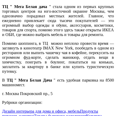
ТЦ " Мега Белая дача
" стала одним из первых крупных
торговых центров на юго-восточной окраине Москвы, чем
однозначно порадовал местных жителей. Главное, что
ежедневно привлекает сюда тысячи покупателей — это
огромный выбор одежды и обуви, аксессуаров, косметики,
товаров для спорта, помимо этого здесь также открыты ИКЕА
и ОБИ, где можно выбрать мебель и товары для ремонта.
Помимо шоппинга, в ТЦ можно неплохо провести время —
заглянуть в кинотеатр IMAX New York, пообедать в одном из
ресторанов или выпить чашечку чая в кофейне, перекусить на
огромном фуд-корте, сделать маникюр, отдать вещи в
химчистку, поиграть в боулинг, покататься на коньках,
заплатить за квартиру в банке или купить туристическую
путевку.
В
ТЦ " Мега Белая Дача
" есть удобная парковка на 8500
машиномест.
г. Москва Покровский пр., 5
Рубрики организации:
Дизайн интерьера для дома и офиса, мебель
Продукты
питания, напитки
Товары бытового назначения
Культура,