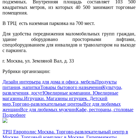
подземных. Внутренняя площадь составляет 103 500
квадратных метров, из которых 40 500 занимают торговые
помещения.
В ТРЦ есть наземная парковка на 700 мест.
Для удобства передвижения маломобильных групп граждан,
здание оборудовано просторными лифтами,
спецоборудованием для инвалидов и траволатором на выходе
с паркинга.
г. Москва, ул. Земляной Вал, д. 33
Рубрики организации:
Дизайн интерьера для дома и офиса, мебель
Продукты
питания, напитки
Товары бытового назначения
Культура,
развлечения, досуг
Ювелирные компании. Ювелирные
магазины.
Игрушки. Магазины игрушек. Детский
мир.
Торгово-развлекательные центры
Все для любимых
женщин
Все для любимых мужчин
Кафе, рестораны, столовые
Подробнее
ТРЦ Европолис Москва. Торгово-развлекательный центр в
Москве. Торговый комплекс в Москве. Гипермаркеты.