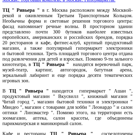
ТЦ " Ривьера "
в г. Москва расположен между Москвой-
рекой и оживленным Третьим Транспортным Кольцом.
Необычны форма и световые решения торгового центра:
фасад напоминает речные волны. В просторном здании
представлено почти 300 бутиков наиболее известных
европейских, американских и российских брендов, порядка
20 ресторанов и кафе, фитнес-клуб, крупный продуктовый
магазин, а также популярный гипермаркет электроники
и бытовой техники. Треть площадей торгового центра отдана
под развлечения для детей и взрослых. Помимо 9-ти зального
кинотеатра, в
ТЦ " Ривьера "
находятся веревочный парк,
музей-театр, картинг, автогородок, батутная арена,
зеркальный лабиринт и еще порядка десяти тематических
игровых зон.
В
ТЦ " Ривьера "
находится гипермаркет " Ашан ",
продуктовый магазин " Вкусвилл ", книжный магазин "
Читай город ", магазин бытовой техники и электроники "
Мвидео ", магазин с товарами для хобби " Леонардо " и салон
оптики " Линзмастер ". Помимо этого, на территории есть
зоомагазин, аптека, салон красоты, где объединены
парикмахерская и маникюрный салон.
Кафе и рестораны
ТЦ " Ривьера "
сосредоточены