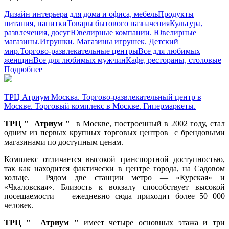
Дизайн интерьера для дома и офиса, мебель
Продукты
питания, напитки
Товары бытового назначения
Культура,
развлечения, досуг
Ювелирные компании. Ювелирные
магазины.
Игрушки. Магазины игрушек. Детский
мир.
Торгово-развлекательные центры
Все для любимых
женщин
Все для любимых мужчин
Кафе, рестораны, столовые
Подробнее
ТРЦ Атриум Москва. Торгово-развлекательный центр в
Москве. Торговый комплекс в Москве. Гипермаркеты.
ТРЦ " Атриум "
в Москве, построенный в 2002 году, стал
одним из первых крупных торговых центров с брендовыми
магазинами по доступным ценам.
Комплекс отличается высокой транспортной доступностью,
так как находится фактически в центре города, на Садовом
кольце. Рядом две станции метро — «Курская» и
«Чкаловская». Близость к вокзалу способствует высокой
посещаемости — ежедневно сюда приходит более 50 000
человек.
ТРЦ " Атриум "
имеет четыре основных этажа и три