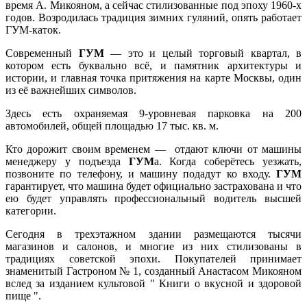
время А. Микояном, а сейчас стилизованные под эпоху 1960-х
годов. Возродилась традиция зимних гуляний, опять работает
ГУМ-каток.
Современный
ГУМ
— это и целый торговый квартал, в
котором есть буквально всё, и памятник архитектуры и
истории, и главная точка притяжения на карте Москвы, один
из её важнейших символов.
Здесь есть охраняемая 9-уровневая парковка на 200
автомобилей, общей площадью 17 тыс. кв. м.
Кто дорожит своим временем — отдают ключи от машины
менеджеру у подъезда
ГУМ
а. Когда соберётесь уезжать,
позвоните по телефону, и машину подадут ко входу.
ГУМ
гарантирует, что машина будет официально застрахована и что
ею будет управлять профессиональный водитель высшей
категории.
Сегодня в трехэтажном здании размещаются тысячи
магазинов и салонов, и многие из них стилизованы в
традициях советской эпохи. Покупателей принимает
знаменитый Гастроном № 1, созданный Анастасом Микояном
вслед за изданием культовой " Книги о вкусной и здоровой
пище ".