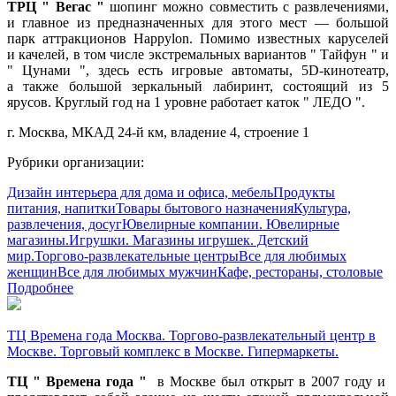
ТРЦ " Вегас "
шопинг можно совместить с развлечениями,
и главное из предназначенных для этого мест — большой
парк аттракционов Happylon. Помимо известных каруселей
и качелей, в том числе экстремальных вариантов " Тайфун " и
" Цунами ", здесь есть игровые автоматы, 5D-кинотеатр,
а также большой зеркальный лабиринт, состоящий из 5
ярусов. Круглый год на 1 уровне работает каток " ЛЕДО ".
г. Москва, МКАД 24-й км, владение 4, строение 1
Рубрики организации:
Дизайн интерьера для дома и офиса, мебель
Продукты
питания, напитки
Товары бытового назначения
Культура,
развлечения, досуг
Ювелирные компании. Ювелирные
магазины.
Игрушки. Магазины игрушек. Детский
мир.
Торгово-развлекательные центры
Все для любимых
женщин
Все для любимых мужчин
Кафе, рестораны, столовые
Подробнее
ТЦ Времена года Москва. Торгово-развлекательный центр в
Москве. Торговый комплекс в Москве. Гипермаркеты.
ТЦ " Времена года "
в Москве был открыт в 2007 году и