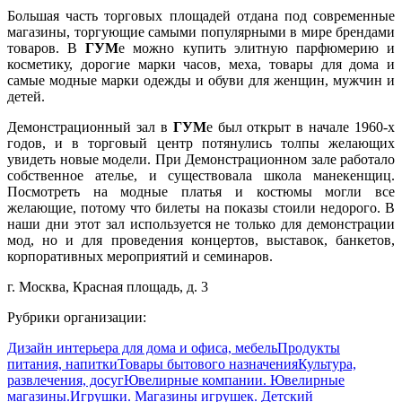
Большая часть торговых площадей отдана под современные
магазины, торгующие самыми популярными в мире брендами
товаров. В
ГУМ
е можно купить элитную парфюмерию и
косметику, дорогие марки часов, меха, товары для дома и
самые модные марки одежды и обуви для женщин, мужчин и
детей.
Демонстрационный зал в
ГУМ
е был открыт в начале 1960-х
годов, и в торговый центр потянулись толпы желающих
увидеть новые модели. При Демонстрационном зале работало
собственное ателье, и существовала школа манекенщиц.
Посмотреть на модные платья и костюмы могли все
желающие, потому что билеты на показы стоили недорого. В
наши дни этот зал используется не только для демонстрации
мод, но и для проведения концертов, выставок, банкетов,
корпоративных мероприятий и семинаров.
г. Москва, Красная площадь, д. 3
Рубрики организации:
Дизайн интерьера для дома и офиса, мебель
Продукты
питания, напитки
Товары бытового назначения
Культура,
развлечения, досуг
Ювелирные компании. Ювелирные
магазины.
Игрушки. Магазины игрушек. Детский