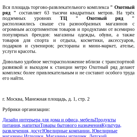
Вся площадь торгово-развлекательного комплекса
" Охотный
ряд "
составляет 63 тысячи квадратных метров. На трёх
подземных уровнях
ТЦ " Охотный ряд "
расположились свыше ста разнообразных магазинов с
огромным ассортиментом товаров и продуктами от всемирно
популярных брендов:
магазины одежды, обуви, а также
товаров для спорта и отдыха, косметики, аксессуаров,
подарков и сувениров; рестораны и мини-маркет, ателье,
услуги красоты.
Довольно удобное месторасположение вблизи с транспортной
развязкой и выходом к станции метро Охотный ряд делают
комплекс более привлекательным и не составит особого труда
его найти.
г. Москва, Манежная площадь, д. 1, стр. 2
Рубрики организации:
Дизайн интерьера для дома и офиса, мебель
Продукты
питания, напитки
Товары бытового назначения
Культура,
развлечения, досуг
Ювелирные компании. Ювелирные
магазины.
Игрушки. Магазины игрушек. Детский