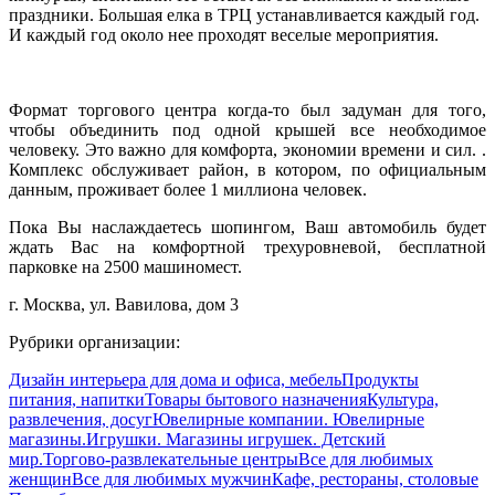
праздники. Большая елка в ТРЦ устанавливается каждый год.
И каждый год около нее проходят веселые мероприятия.
Формат торгового центра когда-то был задуман для того,
чтобы объединить под одной крышей все необходимое
человеку. Это важно для комфорта, экономии времени и сил. .
Комплекс обслуживает район, в котором, по официальным
данным, проживает более 1 миллиона человек.
Пока Вы наслаждаетесь шопингом, Ваш автомобиль будет
ждать Вас на комфортной трехуровневой, бесплатной
парковке на 2500 машиномест.
г. Москва, ул. Вавилова, дом 3
Рубрики организации:
Дизайн интерьера для дома и офиса, мебель
Продукты
питания, напитки
Товары бытового назначения
Культура,
развлечения, досуг
Ювелирные компании. Ювелирные
магазины.
Игрушки. Магазины игрушек. Детский
мир.
Торгово-развлекательные центры
Все для любимых
женщин
Все для любимых мужчин
Кафе, рестораны, столовые