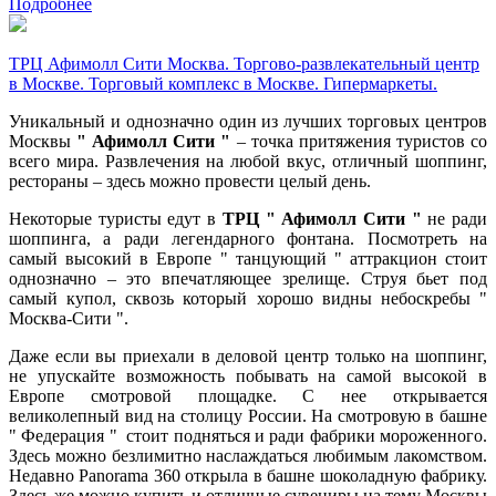
Подробнее
ТРЦ Афимолл Сити Москва. Торгово-развлекательный центр
в Москве. Торговый комплекс в Москве. Гипермаркеты.
У
никальный и однозначно один из лучших торговых центров
Москвы
" Афимолл Сити "
– точка притяжения туристов со
всего мира. Развлечения на любой вкус, отличный шоппинг,
рестораны – здесь можно провести целый день.
Н
екоторые туристы едут в
ТРЦ " Афимолл Сити "
не ради
шоппинга, а ради легендарного фонтана. Посмотреть на
самый высокий в Европе " танцующий " аттракцион стоит
однозначно – это впечатляющее зрелище. Струя бьет под
самый купол, сквозь который хорошо видны небоскребы "
Москва-Сити ".
Даже если вы приехали в деловой центр только на шоппинг,
не упускайте возможность побывать на самой высокой в
Европе смотровой площадке. С нее открывается
великолепный вид на столицу России.
На смотровую в башне
" Федерация " стоит подняться и ради фабрики мороженного.
Здесь можно безлимитно наслаждаться любимым лакомством.
Недавно Panorama 360 открыла в башне шоколадную фабрику.
Здесь же можно купить и отличные сувениры на тему Москвы