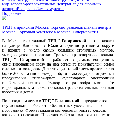
мир.
Торгово-развлекательные центры
Все для любимых
женщин
Все для любимых мужчин
Подробнее
ТРЦ Гагаринский Москва. Торгово-развлекательный центр в
Москве. Торговый комплекс в Москве. Гипермаркеты.
В
Москве трехэтажный
ТРЦ " Гагаринский "
расположен
на улице Вавилова в Южном административном округе
и входит в число самых больших столичных моллов,
умещающихся в пределах Третьего транспортного кольца.
ТРЦ " Гагаринский "
работает в рамках концепции,
ориентированной сразу на два сегмента покупателей: семьи
с детьми и молодежь. Для этих аудиторий здесь представлено
более 200 магазинов одежды, обуви и аксессуаров, огромный
продуктовый гипермаркет, супермаркет электроники
и бытовой техники, фудкорт с разнообразными кафе
и ресторанами, а также несколько развлекательных зон для
взрослых и детей.
По выходным детям в
ТРЦ " Гагаринский "
предлагается
поучаствовать в абсолютно бесплатных увеселительных
программах. Формат каждый раз меняется: мастер-классы,
конкурсы, спектакли. Не остаются без внимания и значимые