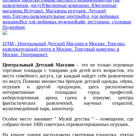
развлечения, досуг
Ювелирные компании. Ювелирные
магазины.
Игрушки. Магазины игрушек. Детский
мир.
Торгово-развлекательные центры
Все для любимых
женщин
Все для любимых мужчин
Кафе, рестораны, столовые
Подробнее
ЦДМ - Центральный Детский Магазин в Москве. Торгово-
развлекательный центр в Москве. Торговый комплекс в
Москве. Гипермаркет.
Центральный Детский Магазин
– это не только огромные
торговые площади с товарами для детей всех возрастов, это
место семейного досуга, где каждый найдет себе развлечение
по вкусу. Помимо множества брендов детской одежды, обуви,
игрушек и другой продукции, здесь расположены
интерактивные площадки: город профессий,
киберспортивная арена, сцена в атриуме, центры
фантастических развлечений, научных открытий,
мультимедийный парк, кинотеатр.
Особое место занимает " Музей детства " – помещение, где
собрано более 1000 советских отремонтированных игрушек.
На крыше здания расположена смотровая площадка, откуда