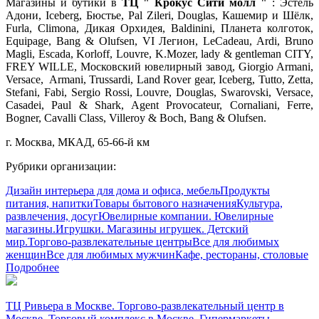
Магазины и бутики в
ТЦ " Крокус Сити молл "
: Эстель
Адони, Iceberg, Бюстье, Pal Zileri, Douglas, Кашемир и Шёлк,
Furla, Climona, Дикая Орхидея, Baldinini, Планета колготок,
Equipage, Bang & Olufsen, VI Легион, LeCadeau, Ardi, Bruno
Magli, Escada, Korloff, Louvre, K.Моzer, lady & gentleman CITY,
FREY WILLE, Московский ювелирный завод, Giorgio Armani,
Versace, Armani, Trussardi, Land Rover gear, Iceberg, Tutto, Zetta,
Stefani, Fabi, Sergio Rossi, Louvre, Douglas, Swarovski, Versace,
Casadei, Paul & Shark, Agent Provocateur, Cornaliani, Ferre,
Bogner, Cavalli Class, Villeroy & Boch, Bang & Olufsen.
г. Москва, МКАД, 65-66-й км
Рубрики организации:
Дизайн интерьера для дома и офиса, мебель
Продукты
питания, напитки
Товары бытового назначения
Культура,
развлечения, досуг
Ювелирные компании. Ювелирные
магазины.
Игрушки. Магазины игрушек. Детский
мир.
Торгово-развлекательные центры
Все для любимых
женщин
Все для любимых мужчин
Кафе, рестораны, столовые
Подробнее
ТЦ Ривьера в Москве. Торгово-развлекательный центр в
Москве. Торговый комплекс в Москве. Гипермаркеты.