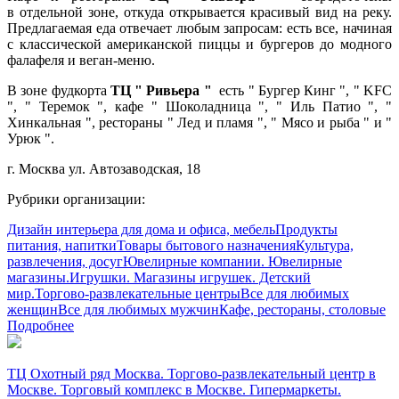
в отдельной зоне, откуда открывается красивый вид на реку.
Предлагаемая еда отвечает любым запросам: есть все, начиная
с классической американской пиццы и бургеров до модного
фалафеля и веган-меню.
В зоне фудкорта
ТЦ " Ривьера "
есть " Бургер Кинг ", " KFC
", " Теремок ", кафе " Шоколадница ", " Иль Патио ", "
Хинкальная ", рестораны " Лед и пламя ", " Мясо и рыба " и "
Урюк ".
г. Москва ул. Автозаводская, 18
Рубрики организации:
Дизайн интерьера для дома и офиса, мебель
Продукты
питания, напитки
Товары бытового назначения
Культура,
развлечения, досуг
Ювелирные компании. Ювелирные
магазины.
Игрушки. Магазины игрушек. Детский
мир.
Торгово-развлекательные центры
Все для любимых
женщин
Все для любимых мужчин
Кафе, рестораны, столовые
Подробнее
ТЦ Охотный ряд Москва. Торгово-развлекательный центр в
Москве. Торговый комплекс в Москве. Гипермаркеты.