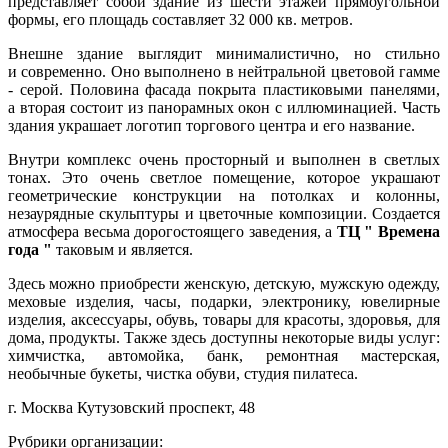
представляет собой здание из шести этажей прямоугольной
формы, его площадь составляет 32 000 кв. метров.
Внешне здание выглядит минималистично, но стильно
и современно. Оно выполнено в нейтральной цветовой гамме
- серой. Половина фасада покрыта пластиковыми панелями,
а вторая состоит из панорамных окон с иллюминацией. Часть
здания украшает логотип торгового центра и его название.
Внутри комплекс очень просторный и выполнен в светлых
тонах. Это очень светлое помещение, которое украшают
геометрические конструкции на потолках и колонны,
незаурядные скульптуры и цветочные композиции. Создается
атмосфера весьма дорогостоящего заведения, а
ТЦ " Времена
года "
таковым и является.
Здесь можно приобрести женскую, детскую, мужскую одежду,
меховые изделия, часы, подарки, электронику, ювелирные
изделия, аксессуары, обувь, товары для красоты, здоровья, для
дома, продукты. Также здесь доступны некоторые виды услуг:
химчистка, автомойка, банк, ремонтная мастерская,
необычные букеты, чистка обуви, студия пилатеса.
г. Москва Кутузовский проспект, 48
Рубрики организации: