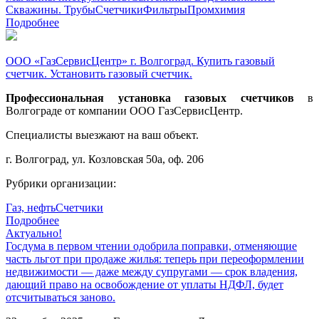
Скважины. Трубы
Счетчики
Фильтры
Промхимия
Подробнее
ООО «ГазСервисЦентр» г. Волгоград. Купить газовый
счетчик. Установить газовый счетчик.
Профессиональная установка
газовых счетчиков
в
Волгограде от компании ООО ГазСервисЦентр
.
Специалисты выезжают на ваш объект.
г. Волгоград, ул. Козловская 50а, оф. 206
Рубрики организации:
Газ, нефть
Счетчики
Подробнее
Актуально!
Госдума в первом чтении одобрила поправки, отменяющие
часть льгот при продаже жилья: теперь при переоформлении
недвижимости — даже между супругами — срок владения,
дающий право на освобождение от уплаты НДФЛ, будет
отсчитываться заново.