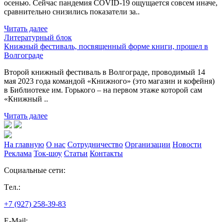
осенью. Сейчас пандемия COVID-19 ощущается совсем иначе,
сравнительно снизились показатели за..
Читать далее
Литературный блок
Книжный фестиваль, посвященный форме книги, прошел в
Волгограде
Второй книжный фестиваль в Волгограде, проводимый 14
мая 2023 года командой «Книжного» (это магазин и кофейня)
в Библиотеке им. Горького – на первом этаже которой сам
«Книжный ..
Читать далее
На главную
О нас
Сотрудничество
Организации
Новости
Реклама
Ток-шоу
Статьи
Контакты
Социальные сети:
Tел.:
+7 (927) 258-39-83
E-Mail: