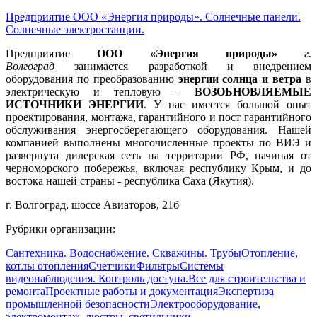
Предприятие ООО «Энергия природы». Солнечные панели.
Солнечные электростанции.
Предприятие
ООО «Энергия природы»
г.
Волгоград
занимается разработкой и внедрением
оборудования по преобразованию
энергии солнца и ветра
в
электрическую и тепловую –
ВОЗОБНОВЛЯЕМЫЕ
ИСТОЧНИКИ ЭНЕРГИИ
. У нас имеется большой опыт
проектирования, монтажа, гарантийного и пост гарантийного
обслуживания энергосберегающего оборудования. Нашей
компанией выполнены многочисленные проекты по ВИЭ и
развернута дилерская сеть на территории РФ, начиная от
черноморского побережья, включая республику Крым, и до
востока нашей страны - республика Саха (Якутия).
г. Волгоград, шоссе Авиаторов, 21б
Рубрики организации:
Сантехника. Водоснабжение. Скважины. Трубы
Отопление,
котлы отопления
Счетчики
Фильтры
Системы
видеонаблюдения. Контроль доступа.
Все для строительства и
ремонта
Проектные работы и документация
Экспертиза
промышленной безопасности
Электрооборудование,
электромонтаж, люстры, светильники