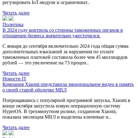
регулировать IoT-модули и ограничиват..
Читать далее
Политика
В 2024 году контроль со стороны таможенных органов в
отношении бизнеса значительно ужесточился.
С января до сентября включительно 2024 года общая сумма
дополнительных взысканий за нарушения по уплате
таможенных платежей составила более чем 45 миллиардов
рублей — это увеличение на 73 процен..
Читать далее
Новости IT
Компания Xiaomi представила эмоциональное видео в память
о своей старой оболочке MIUI
Попрощавшись с популярной программой запуска, Xiaomi в
конце октября запустила новую операционную систему
HyperOS. В трехминутном ролике, созданном Xiaomi,
показана эволюция MIUI и выделены ключевые н..
Читать далее