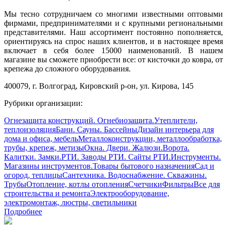
Мы тесно сотрудничаем со многими известными оптовыми
фирмами, предпринимателями и с крупными региональными
представителями. Наш ассортимент постоянно пополняется,
ориентируясь на спрос наших клиентов, и в настоящее время
включает в себя более 15000 наименований. В нашем
магазине вы сможете приобрести все: от кисточки до ковра, от
крепежа до сложного оборудования.
400079, г. Волгоград, Кировский р-он, ул. Кирова, 145
Рубрики организации:
Огнезащита конструкций. Огнебиозащита.
Утеплители,
теплоизоляция
Бани. Сауны. Бассейны
Дизайн интерьера для
дома и офиса, мебель
Металлоконструкции, металлообработка,
трубы, крепеж, метизы
Окна. Двери. Жалюзи.
Ворота.
Калитки. Замки.
РТИ. Заводы РТИ. Сайты РТИ.
Инструменты.
Магазины инструментов.
Товары бытового назначения
Сад и
огород, теплицы
Сантехника. Водоснабжение. Скважины.
Трубы
Отопление, котлы отопления
Счетчики
Фильтры
Все для
строительства и ремонта
Электрооборудование,
электромонтаж, люстры, светильники
Подробнее