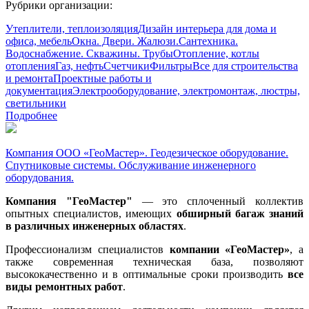
Рубрики организации:
Утеплители, теплоизоляция
Дизайн интерьера для дома и
офиса, мебель
Окна. Двери. Жалюзи.
Сантехника.
Водоснабжение. Скважины. Трубы
Отопление, котлы
отопления
Газ, нефть
Счетчики
Фильтры
Все для строительства
и ремонта
Проектные работы и
документация
Электрооборудование, электромонтаж, люстры,
светильники
Подробнее
Компания ООО «ГеоМастер». Геодезическое оборудование.
Спутниковые системы. Обслуживание инженерного
оборудования.
Компания "ГеоМастер"
— это сплоченный коллектив
опытных специалистов, имеющих
обширный багаж знаний
в различных инженерных областях
.
Профессионализм специалистов
компании «ГеоМастер»
, а
также современная техническая база, позволяют
высококачественно и в оптимальные сроки производить
все
виды ремонтных работ
.