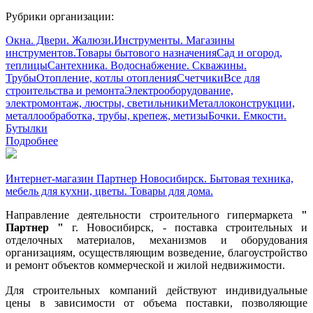
Рубрики организации:
Окна. Двери. Жалюзи.
Инструменты. Магазины
инструментов.
Товары бытового назначения
Сад и огород,
теплицы
Сантехника. Водоснабжение. Скважины.
Трубы
Отопление, котлы отопления
Счетчики
Все для
строительства и ремонта
Электрооборудование,
электромонтаж, люстры, светильники
Металлоконструкции,
металлообработка, трубы, крепеж, метизы
Бочки. Емкости.
Бутылки
Подробнее
Интернет-магазин Партнер Новосибирск. Бытовая техника,
мебель для кухни, цветы. Товары для дома.
Направление деятельности строительного гипермаркета
"
Партнер "
г. Новосибирск, - поставка строительных и
отделочных материалов, механизмов и оборудования
организациям, осуществляющим возведение, благоустройство
и ремонт объектов коммерческой и жилой недвижимости.
Для строительных компаний действуют индивидуальные
цены в зависимости от объема поставки, позволяющие