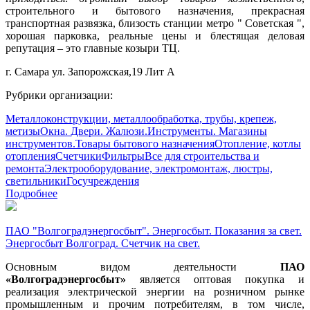
строительного и бытового назначения, прекрасная
транспортная развязка, близость станции метро " Советская ",
хорошая парковка, реальные цены и блестящая деловая
репутация – это главные козыри ТЦ.
г. Самара ул. Запорожская,19 Лит А
Рубрики организации:
Металлоконструкции, металлообработка, трубы, крепеж,
метизы
Окна. Двери. Жалюзи.
Инструменты. Магазины
инструментов.
Товары бытового назначения
Отопление, котлы
отопления
Счетчики
Фильтры
Все для строительства и
ремонта
Электрооборудование, электромонтаж, люстры,
светильники
Госучреждения
Подробнее
ПАО "Волгоградэнергосбыт". Энергосбыт. Показания за свет.
Энергосбыт Волгоград. Счетчик на свет.
Основным видом деятельности
ПАО
«Волгоградэнергосбыт»
является оптовая покупка и
реализация электрической энергии на розничном рынке
промышленным и прочим потребителям, в том числе,