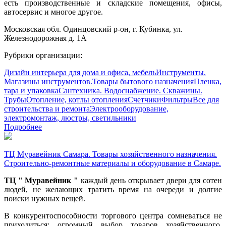
есть производственные и складские помещения, офисы,
автосервис и многое другое.
Московская обл. Одинцовский р-он, г. Кубинка, ул.
Железнодорожная д. 1А
Рубрики организации:
Дизайн интерьера для дома и офиса, мебель
Инструменты.
Магазины инструментов.
Товары бытового назначения
Пленка,
тара и упаковка
Сантехника. Водоснабжение. Скважины.
Трубы
Отопление, котлы отопления
Счетчики
Фильтры
Все для
строительства и ремонта
Электрооборудование,
электромонтаж, люстры, светильники
Подробнее
ТЦ Муравейник Самара. Товары хозяйственного назначения.
Строительно-ремонтные материалы и оборудование в Самаре.
ТЦ " Муравейник "
каждый день открывает двери для сотен
людей, не желающих тратить время на очереди и долгие
поиски нужных вещей.
В конкурентоспособности торгового центра сомневаться не
приходиться: огромный выбор товаров хозяйственного,