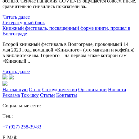
осенью. Сейчас пандемия COVID-19 ощущается совсем иначе,
сравнительно снизились показатели за..
Читать далее
Литературный блок
Книжный фестиваль, посвященный форме книги, прошел в
Волгограде
Второй книжный фестиваль в Волгограде, проводимый 14
мая 2023 года командой «Книжного» (это магазин и кофейня)
в Библиотеке им. Горького – на первом этаже которой сам
«Книжный ..
Читать далее
На главную
О нас
Сотрудничество
Организации
Новости
Реклама
Ток-шоу
Статьи
Контакты
Социальные сети:
Tел.:
+7 (927) 258-39-83
E-Mail: