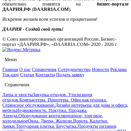
обязательно появятся на
бизнес-портале
ДААРИЯ.РФ
(
DAARRIA.COM
).
Искренне желаем всем успехов и процветания!
ДААРИЯ - Создай свой путь!
© Союз заинтересованных организаций России. Бизнес-
портал «ДААРИЯ.РФ», «DAARRIA.COM» 2020 - 2026 г.
Меню
Главная
О нас
Справочник
Сотрудничество
Новости
Реклама
Ток-шоу
Статьи
Контакты
Подать заявку
Справочник
Лапы и хвосты
Закупка отходов. Утилизация
отходов.
Компьютеры. Принтеры. Офисная техника.
Сервисное обслуживание.
Дизайн интерьера для дома и офиса,
мебель
Недвижимость. Покупка. Продажа.
Аренда.
Оборудование вентиляционное, торговое,
холодильное
Окна. Двери. Жалюзи.
Ворота. Калитки.
Замки.
Тротуарная плитка. Брусчатка.
Продукты питания,