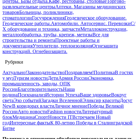
центры. Базы отдыха.
Кафе, рестораны, столовые
Торгово-
развлекательные центры
Аптеки. Магазины медицинских
товаров
Больницы, поликлиники,
стоматологии
Госучреждения
Геодезическое оборудование.
Геодезические работы.
Автомобили. Автосервис. Перевозки
С/
Х оборудование и техника, запчасти
Металлоконструкции,
металлообработка, трубы, крепеж, метизы
Все для
строительства и ремонта
Проектные работы и
документация
Утеплители, теплоизоляция
Огнезащита
конструкций. Огнебиозащита.
Рубрики
Актуально!
Законодательство
Поздравляем!
Политика
В гостях
у муз
Туризм новости
Дети
Армия России
Экономика,
промышленность, заводы, ОПК
России
Благотворительность
Наша
родина
Психоанализ
Истории Успеха
Ваше здоровье
Вокруг
света
Эхо событий
Загадки Вселенной
Эликсир красоты
Досуг
New
В коридорах власти
Личное мнение
Победы Великой
России
Авто новости
Fashion новости
Литературный
блок
Медицина
Спорт
Новости IT
Встречаем Новый
год
Интересные факты
К 80-летию Победы в Сталинградской
Битве
Политика в отношении обработки персональных данных