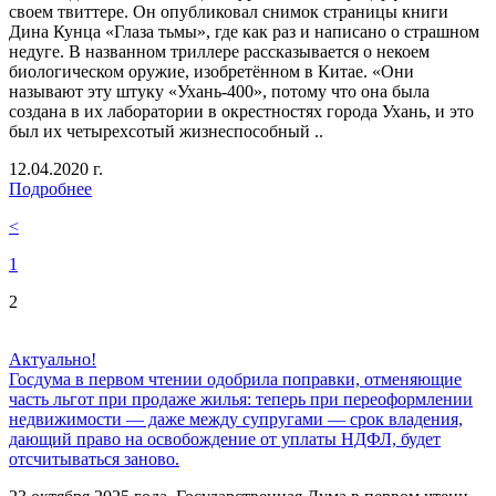
своем твиттере. Он опубликовал снимок страницы книги
Дина Кунца «Глаза тьмы», где как раз и написано о страшном
недуге. В названном триллере рассказывается о некоем
биологическом оружие, изобретённом в Китае. «Они
называют эту штуку «Ухань-400», потому что она была
создана в их лаборатории в окрестностях города Ухань, и это
был их четырехсотый жизнеспособный ..
12.04.2020 г.
Подробнее
<
1
2
Актуально!
Госдума в первом чтении одобрила поправки, отменяющие
часть льгот при продаже жилья: теперь при переоформлении
недвижимости — даже между супругами — срок владения,
дающий право на освобождение от уплаты НДФЛ, будет
отсчитываться заново.