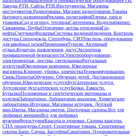
напитки
Промышленное и пневматическое оборудование
РТИ.
Заводы РТИ. Сайты РТИ.
Инструменты. Магазины
инструментов.
Радиотовары. Магазин радиотоваров.
Товары
бытового назначения
Реклама. полиграфия
Пленка, тара и
упаковка
Сад и огород, теплицы
Сантехника. Водоснабжение.
Скважины. Трубы
Отопление, котлы отопления
Газ,
нефть
Счетчики
Фильтры
Системы видеонаблюдения. Контроль
доступа.
Спецодежда. Спецобувь. СИЗ
Текстиль, оборудование
для швейных цехов
Промхимия
Туризм. Активный
отдых.
Культура, развлечения, досуг
Экспертиза
промышленной безопасности
Электрооборудование,
электромонтаж, люстры, светильники
Ритуальные
агентства
Ювелирные компании. Ювелирные
магазины.
Клининг, уборка, химчистка
Телекоммуникации.
Связь.
Приюты
Обучение. Обучение детей. Дистанционное
обучение.
Юридические услуги
Бухгалтерские услуги.
Аутсорсинг бухгалтерских услуг
Бочки. Емкости.
Бутылки
Полимерные и синтетические материалы и
изделия
Лаборатории. Лаборатории анализов. Химические
лаборатории.
Игрушки. Магазины игрушек. Детский
мир.
Цветы. Магазины цветов. Цветочные салоны.
Все для
любимых женщин
Все для любимых
мужчин
Фотостудии
Красота и здоровье. Салоны красоты.
СПА процедуры.
Спорт. Спортивные товары. Спортивные
секции.
Бани. Сауны. Бассейны
Санатории. Оздоровительные