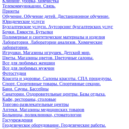
Клининг, уборка, химчистка
Телекоммуникации. Связь.
Приюты
Обучение. Обучение детей. Дистанционное обучение.
Юридические услуги
Бухгалтерские услуги. Аутсорсинг бухгалтерских услуг
Бочки. Емкости. Бутылки
Полимерные и синтетические материалы и изделия
Лаборатории. Лаборатории анализов. Химические
лаборатории.
Игрушки. Магазины игрушек. Детский мир.
Цветы. Магазины цветов. Цветочные салоны.
Все для любимых женщин
Все для любимых мужчин
Фотостудии
Красота и здоровье. Салоны красоты. СПА процедуры.
Спорт. Спортивные товары. Спортивные секции.
Бани. Сауны. Бассейны
Санатории. Оздоровительные центры. Базы отдыха.
Кафе, рестораны, столовые
Торгово-развлекательные центры
Аптеки. Магазины медицинских товаров
Больницы, поликлиники, стоматологии
Госучреждения
Геодезическое оборудование. Геодезические работы.