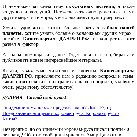
И немножко затронем тему
оккультных явлений
, а также
колдунов и колдуний. Неужели есть одновременно с нами
другие миры и те миры, в которых живут души умерших?
Хотите удивляться, хотите больше знать о
тайнах нашей
планеты
, хотите узнать больше о возможных других мирах -
читайте
Бизнес-портал ДААРИЯ.РФ
и конкретно этот
раздел
X-фактор
.
А наша команда и далее будет для вас подбирать и
публиковать новые интереснейшие материалы.
Кстати, уважаемые читатели и клиенты
Бизнес-портала
ДААРИЯ.РФ
, присылайте нам в редакцию вопросы и темы,
какие стоит осветить на страницах нашего портала, мы будем
очень рады этому обстоятельству!
ДААРИЯ - Создай свой путь!
Эпидемию в Ухане уже предсказывали? Дина Кунц.
Предсказание эпидемии коронавируса. Коронавирус из
Китая?
Невероятно, но об эпидемии коронавируса писали почти 40
лет назад! Об этом сообщил журналист Амир Царфати в