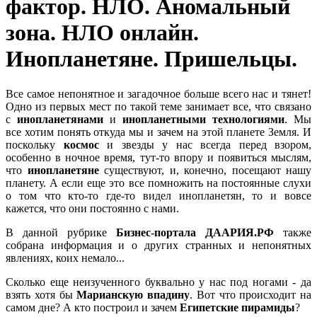
фактор. НЛО. Аномальный
зона. НЛО онлайн.
Инопланетяне. Пришельцы.
Все самое непонятное и загадочное больше всего нас и тянет!
Одно из первых мест по такой теме занимает все, что связано
с
инопланетянами
и
инопланетными технологиями
. Мы
все хотим понять откуда мы и зачем на этой планете Земля. И
поскольку
космос
и звезды у нас всегда перед взором,
особенно в ночное время, тут-то впору и появиться мыслям,
что
инопланетяне
существуют, и, конечно, посещают нашу
планету. А если еще это все помножить на постоянные слухи
о том что кто-то где-то видел инопланетян, то и вовсе
кажется, что они постоянно с нами.
В данной рубрике
Бизнес-портала ДААРИЯ.РФ
также
собрана информация и о других странных и непонятных
явлениях, коих немало...
Сколько еще неизученного буквально у нас под ногами - да
взять хотя бы
Марианскую впадину
. Вот что происходит на
самом дне? А кто построил и зачем
Египетские пирамиды
?