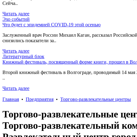
Сейча..
Читать далее
Эхо событий
Что будет с эпидемией COVID-19 этой осенью
Заслуженный врач России Михаил Каган, рассказал Российской
снизились показатели за..
Читать далее
Литературный блок
Книжный фестиваль, посвященный форме книги, прошел в Вол
Второй книжный фестиваль в Волгограде, проводимый 14 мая 2
..
Читать далее
Главная
•
Предприятия
•
Торгово-развлекательные центры
Торгово-развлекательные цен
Торгово-развлекательный ком
Развлекательный центр город