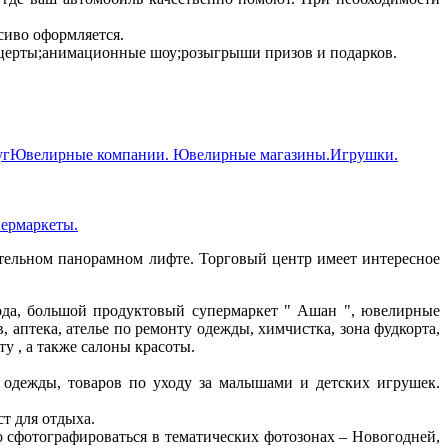
асиво оформляется.
нцерты;анимационные шоу;розыгрыши призов и подарков.
уг
Ювелирные компании. Ювелирные магазины.
Игрушки.
пермаркеты.
ительном панорамном лифте. Торговый центр имеет интересное
да, большой продуктовый супермаркет " Ашан ", ювелирные
, аптека, ателье по ремонту одежды, химчистка, зона фудкорта,
у , а также салоны красоты.
 одежды, товаров по уходу за малышами и детских игрушек.
т для отдыха.
о сфотографироваться в тематических фотозонах – Новогодней,