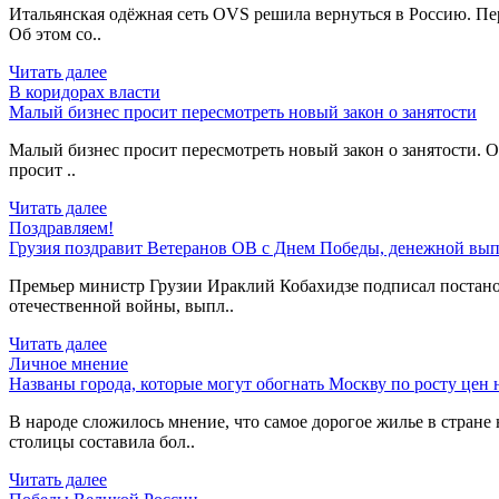
Итальянская одёжная сеть OVS решила вернуться в Россию. Пер
Об этом со..
Читать далее
В коридорах власти
Малый бизнес просит пересмотреть новый закон о занятости
Малый бизнес просит пересмотреть новый закон о занятости. О
просит ..
Читать далее
Поздравляем!
Грузия поздравит Ветеранов ОВ с Днем Победы, денежной вып
Премьер министр Грузии Ираклий Кобахидзе подписал постано
отечественной войны, выпл..
Читать далее
Личное мнение
Названы города, которые могут обогнать Москву по росту цен 
В народе сложилось мнение, что самое дорогое жилье в стране 
столицы составила бол..
Читать далее