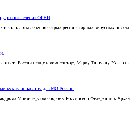
андартного лечения ОРВИ
кие стандарты лечения острых респираторных вирусных инфекц
и.
артиста России певцу и композитору Марку Тишману. Указ о н
смическим аппаратом для МО России
смодрома Министерства обороны Российской Федерации в Арханг