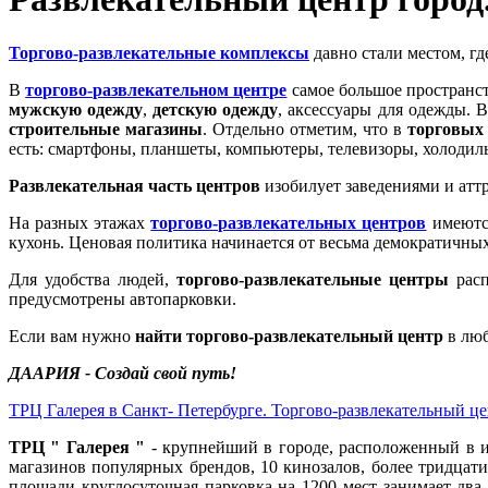
Торгово-развлекательные комплексы
давно стали местом, гд
В
торгово-развлекательном центре
самое большое пространст
мужскую одежду
,
детскую одежду
, аксессуары для одежды. 
строительные магазины
. Отдельно отметим, что в
торговых
есть: смартфоны, планшеты, компьютеры, телевизоры, холодил
Развлекательная часть центров
изобилует заведениями и атт
На разных этажах
торгово-развлекательных центров
имеют
кухонь. Ценовая политика начинается от весьма демократичных
Для удобства людей,
торгово-развлекательные центры
расп
предусмотрены автопарковки.
Если вам нужно
найти торгово-развлекательный центр
в люб
ДААРИЯ - Создай свой путь!
ТРЦ Галерея в Санкт- Петербурге. Торгово-развлекательный ц
ТРЦ " Галерея "
- крупнейший в городе, расположенный в и
магазинов популярных брендов, 10 кинозалов, более тридцат
площади круглосуточная парковка на 1200 мест занимает два