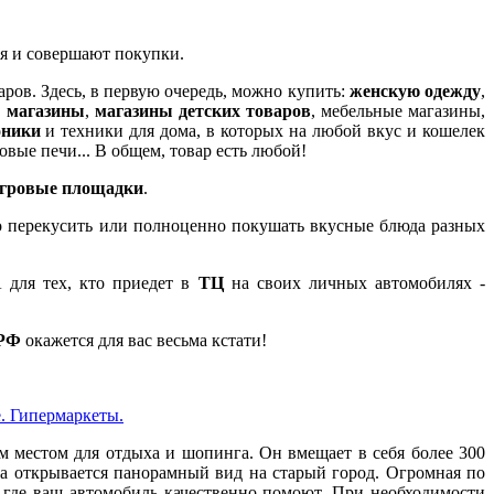
мя и совершают покупки.
ров. Здесь, в первую очередь, можно купить:
женскую одежду
,
 магазины
,
магазины детских товаров
, мебельные магазины,
оники
и техники для дома, в которых на любой вкус и кошелек
ые печи... В общем, товар есть любой!
игровые площадки
.
но перекусить или полноценно покушать вкусные блюда разных
 для тех, кто приедет в
ТЦ
на своих личных автомобилях -
.РФ
окажется для вас весьма кстати!
е. Гипермаркеты.
 местом для отдыха и шопинга. Он вмещает в себя более 300
да открывается панорамный вид на старый город. Огромная по
, где ваш автомобиль качественно помоют. При необходимости