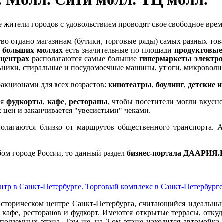
е жители городов с удовольствием проводят свое свободное вре
во отдано магазинам (бутики, торговые ряды) самых разных това
В
больших моллах
есть значительные по площади
продуктовые
 центрах
располагаются самые большие
гипермаркеты электр
ьники, стиральные и посудомоечные машины, утюги, микроволнов
ракционами для всех возрастов:
кинотеатры
,
боулинг
,
детские 
ся
фудкорты
,
кафе
,
рестораны
, чтобы посетители могли вкус
 цен и заканчивается "увесистыми" чеками.
олагаются близко от маршрутов общественного транспорта. А
ом городе России, то данный раздел
бизнес-портала ДААРИЯ
ентр в Санкт-Петербурге. Торговый комплекс в Санкт-Петербург
сторическом центре Санкт-Петербурга, считающийся идеальным
и кафе, ресторанов и фудкорт. Имеются открытые террасы, отку
 подземных этажа. Там же, на 2-ом этаже находится автомойка