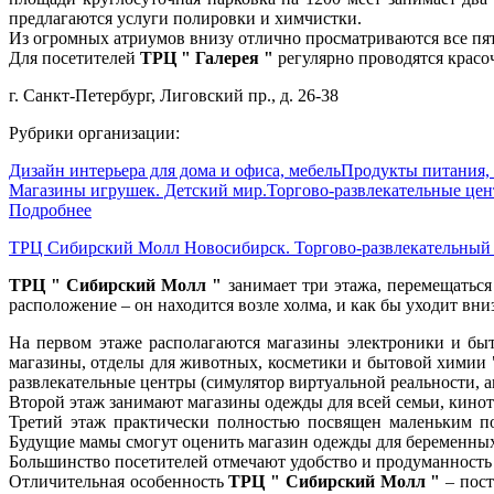
предлагаются услуги полировки и химчистки.
Из огромных атриумов внизу отлично просматриваются все пят
Для посетителей
ТРЦ " Галерея "
регулярно проводятся крас
г. Санкт-Петербург, Лиговский пр., д. 26-38
Рубрики организации:
Дизайн интерьера для дома и офиса, мебель
Продукты питания,
Магазины игрушек. Детский мир.
Торгово-развлекательные це
Подробнее
ТРЦ Сибирский Молл Новосибирск. Торгово-развлекательный 
ТРЦ " Сибирский Молл "
занимает три этажа, перемещаться
расположение – он находится возле холма, и как бы уходит вниз
На первом этаже располагаются магазины электроники и бы
магазины, отделы для животных, косметики и бытовой химии " Y
развлекательные центры (симулятор виртуальной реальности, а
Второй этаж занимают магазины одежды для всей семьи, кинот
Третий этаж практически полностью посвящен маленьким по
Будущие мамы смогут оценить магазин одежды для беременны
Большинство посетителей отмечают удобство и продуманность 
Отличительная особенность
ТРЦ " Сибирский Молл "
– пост