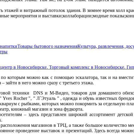
ь этажей и витражный потолок здания. В зимнее время холл кр
очные мероприятия и выставки;коллаборации;модные показы;ко
 напитки
Товары бытового назначения
Культура, развлечения, дос
нтры
центр в Новосибирске. Торговый комплекс в Новосибирске. Ги
 по которым можно как с помощью эскалатора, так и на вмест
 – зайти в него можно сразу с третьего этажа.
товой техники DNS и М-Видео, товаров для домашнего обихо
ves Rocher ", " Л`Этуаль " , одежда и обувь известных брендов
квариум с рыбками, которых можно покормить за отдельную плат
еатр, книжный магазин и зона фудкорта.
сетителям – здесь представлен широкий ассортимент детской
х.
расположения магазинов в ТРЦ, а также большое количество мес
оянное проведение выставок и презентаций. Здесь всегда можн