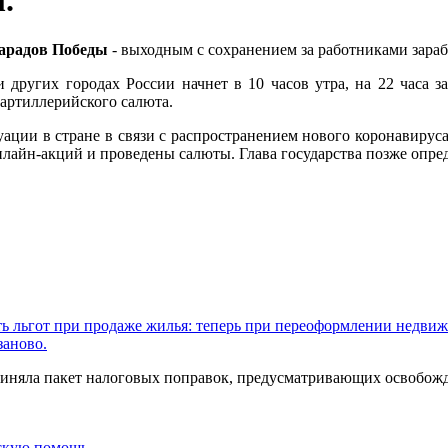
.
парадов Победы
- выходным с сохранением за работниками зараб
 других городах России начнет в 10 часов утра, на 22 часа 
артиллерийского салюта.
итуации в стране в связи с распространением нового коронавир
лайн-акций и проведены салюты. Глава государства позже опред
ть льгот при продаже жилья: теперь при переоформлении недв
заново.
 приняла пакет налоговых поправок, предусматривающих освобо
ескую помощь