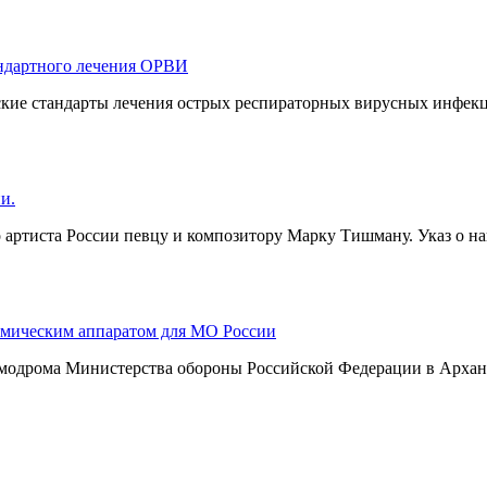
андартного лечения ОРВИ
кие стандарты лечения острых респираторных вирусных инфекц
и.
артиста России певцу и композитору Марку Тишману. Указ о н
смическим аппаратом для МО России
смодрома Министерства обороны Российской Федерации в Арханг