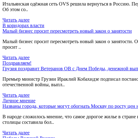
Итальянская одёжная сеть OVS решила вернуться в Россию. Пер
Об этом со..
Читать далее
В коридорах власти
Малый бизнес просит пересмотреть новый закон о занятости
Малый бизнес просит пересмотреть новый закон о занятости. О
просит ..
Читать далее
Поздравляем!
Грузия поздравит Ветеранов ОВ с Днем Победы, денежной вып
Премьер министр Грузии Ираклий Кобахидзе подписал постано
отечественной войны, выпл..
Читать далее
Личное мнение
Названы города, которые могут обогнать Москву по росту цен 
В народе сложилось мнение, что самое дорогое жилье в стране 
столицы составила бол..
Читать далее