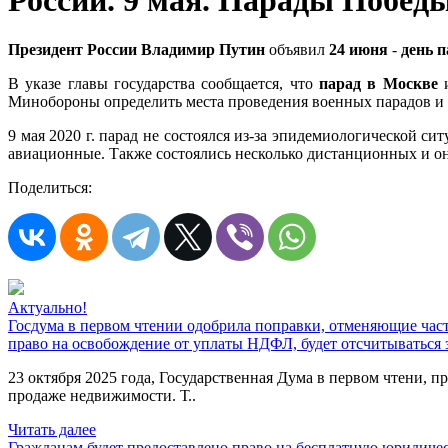
России. 9 мая. Парады Победы
Президент России Владимир Путин
объявил
24 июня
-
день 
В указе главы государства сообщается, что
парад в Москве
и
Минобороны определить места проведения военных парадов и 
9 мая 2020 г. парад не состоялся из-за эпидемиологической с
авиационные. Также состоялись несколько дистанционных и он
Поделиться:
Актуально!
Госдума в первом чтении одобрила поправки, отменяющие час
право на освобождение от уплаты НДФЛ, будет отсчитываться 
23 октября 2025 года, Государственная Дума в первом чтени,
продаже недвижимости. Т..
Читать далее
Гражданам будет предоставлено право на бесплатную юридич