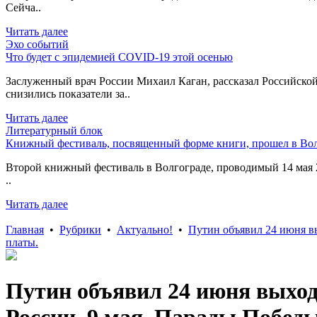
Сейча..
Читать далее
Эхо событий
Что будет с эпидемией COVID-19 этой осенью
Заслуженный врач России Михаил Каган, рассказал Российской
снизились показатели за..
Читать далее
Литературный блок
Книжный фестиваль, посвященный форме книги, прошел в Вол
Второй книжный фестиваль в Волгограде, проводимый 14 мая 2
..
Читать далее
Главная
•
Рубрики
•
Актуально!
•
Путин объявил 24 июня вы
платы.
Путин объявил 24 июня выход