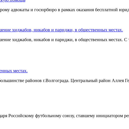
торому адвокаты и госюрбюро в рамках оказания бесплатной юри
шение хиджабов, никабов и парнджи, в общественных местах.
шение хиджабов, никабов и парнджи, в общественных местах. С 
венных местах.
ольшинстве районов г.Волгограда. Центральный район Аллея Ге
одаря Российскому футбольному союзу, ставшему инициатором р