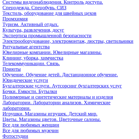
Системы видеонаблюдения. Контроль доступа.
Спецодежда. Спецобувь. СИЗ
Текстиль, оборудование для швейных цехов
Промхимия
Туризм. Активный отдых.
Культура, развлечения, досуг
Экспертиза промышленной безопасности
Электрооборудование, электромонтаж, люстры, светильники
Ритуальные агентства
Ювелирные компании. Ювелирные магазины.
Клининг, уборка, химчистка
Телекоммуникации. Связь.
Приюты
Обучение. Обучение детей. Дистанционное обучение.
Юридические услуги
Бухгалтерские услуги. Аутсорсинг бухгалтерских услуг
Бочки. Емкости. Бутылки
Полимерные и синтетические материалы и изделия
Лаборатории. Лаборатории анализов. Химические
лаборатории.
Игрушки. Магазины игрушек. Детский мир.
Цветы. Магазины цветов. Цветочные салоны.
Все для любимых женщин
Все для любимых мужчин
Фотостудии