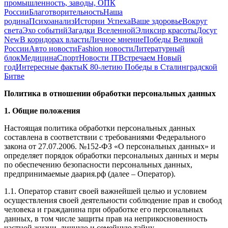
промышленность, заводы, ОПК
России
Благотворительность
Наша
родина
Психоанализ
Истории Успеха
Ваше здоровье
Вокруг
света
Эхо событий
Загадки Вселенной
Эликсир красоты
Досуг
New
В коридорах власти
Личное мнение
Победы Великой
России
Авто новости
Fashion новости
Литературный
блок
Медицина
Спорт
Новости IT
Встречаем Новый
год
Интересные факты
К 80-летию Победы в Сталинградской
Битве
Политика в отношении обработки персональных данных
1. Общие положения
Настоящая политика обработки персональных данных
составлена в соответствии с требованиями Федерального
закона от 27.07.2006. №152-ФЗ «О персональных данных» и
определяет порядок обработки персональных данных и меры
по обеспечению безопасности персональных данных,
предпринимаемые даария.рф (далее – Оператор).
1.1. Оператор ставит своей важнейшей целью и условием
осуществления своей деятельности соблюдение прав и свобод
человека и гражданина при обработке его персональных
данных, в том числе защиты прав на неприкосновенность
частной жизни, личную и семейную тайну.