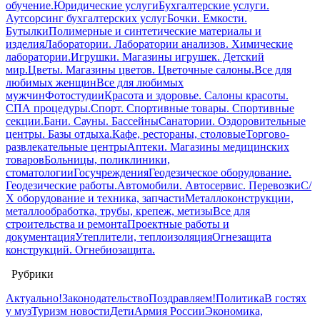
обучение.
Юридические услуги
Бухгалтерские услуги.
Аутсорсинг бухгалтерских услуг
Бочки. Емкости.
Бутылки
Полимерные и синтетические материалы и
изделия
Лаборатории. Лаборатории анализов. Химические
лаборатории.
Игрушки. Магазины игрушек. Детский
мир.
Цветы. Магазины цветов. Цветочные салоны.
Все для
любимых женщин
Все для любимых
мужчин
Фотостудии
Красота и здоровье. Салоны красоты.
СПА процедуры.
Спорт. Спортивные товары. Спортивные
секции.
Бани. Сауны. Бассейны
Санатории. Оздоровительные
центры. Базы отдыха.
Кафе, рестораны, столовые
Торгово-
развлекательные центры
Аптеки. Магазины медицинских
товаров
Больницы, поликлиники,
стоматологии
Госучреждения
Геодезическое оборудование.
Геодезические работы.
Автомобили. Автосервис. Перевозки
С/
Х оборудование и техника, запчасти
Металлоконструкции,
металлообработка, трубы, крепеж, метизы
Все для
строительства и ремонта
Проектные работы и
документация
Утеплители, теплоизоляция
Огнезащита
конструкций. Огнебиозащита.
Рубрики
Актуально!
Законодательство
Поздравляем!
Политика
В гостях
у муз
Туризм новости
Дети
Армия России
Экономика,