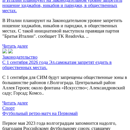
В Италии планируют на Законодательном уровне запретить
ношение хиджабов, никабов и парнджи, в общественных
местах.
В Италии планируют на Законодательном уровне запретить
ношение хиджабов, никабов и парнджи, в общественных
местах. С такой инициативой выступила правящая партия
"Братья Италии". сообщает TK Readovka. ..
Читать далее
Законодательство
С 1 сентября 2026 года Эл.самокатам запретят ездить в
общественных местах.
С 1 сентября для СИМ будут запрещены общественные зоны в
большинстве районов г.Волгограда. Центральный район
Аллея Героев; около фонтана «Искусство»; Александровский
саду; Горсад; Комсо..
Читать далее
Спорт
Футбольный ретро-матч на Первомай
Первое мая 2023 года волгоградцам запомнится надолго,
благодаря Российскому футбольному союзу, ставшему