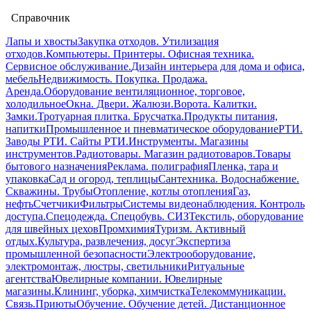
Справочник
Лапы и хвосты
Закупка отходов. Утилизация
отходов.
Компьютеры. Принтеры. Офисная техника.
Сервисное обслуживание.
Дизайн интерьера для дома и офиса,
мебель
Недвижимость. Покупка. Продажа.
Аренда.
Оборудование вентиляционное, торговое,
холодильное
Окна. Двери. Жалюзи.
Ворота. Калитки.
Замки.
Тротуарная плитка. Брусчатка.
Продукты питания,
напитки
Промышленное и пневматическое оборудование
РТИ.
Заводы РТИ. Сайты РТИ.
Инструменты. Магазины
инструментов.
Радиотовары. Магазин радиотоваров.
Товары
бытового назначения
Реклама. полиграфия
Пленка, тара и
упаковка
Сад и огород, теплицы
Сантехника. Водоснабжение.
Скважины. Трубы
Отопление, котлы отопления
Газ,
нефть
Счетчики
Фильтры
Системы видеонаблюдения. Контроль
доступа.
Спецодежда. Спецобувь. СИЗ
Текстиль, оборудование
для швейных цехов
Промхимия
Туризм. Активный
отдых.
Культура, развлечения, досуг
Экспертиза
промышленной безопасности
Электрооборудование,
электромонтаж, люстры, светильники
Ритуальные
агентства
Ювелирные компании. Ювелирные
магазины.
Клининг, уборка, химчистка
Телекоммуникации.
Связь.
Приюты
Обучение. Обучение детей. Дистанционное