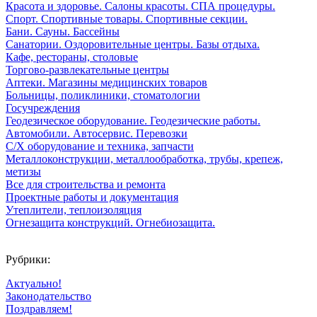
Красота и здоровье. Салоны красоты. СПА процедуры.
Спорт. Спортивные товары. Спортивные секции.
Бани. Сауны. Бассейны
Санатории. Оздоровительные центры. Базы отдыха.
Кафе, рестораны, столовые
Торгово-развлекательные центры
Аптеки. Магазины медицинских товаров
Больницы, поликлиники, стоматологии
Госучреждения
Геодезическое оборудование. Геодезические работы.
Автомобили. Автосервис. Перевозки
С/Х оборудование и техника, запчасти
Металлоконструкции, металлообработка, трубы, крепеж,
метизы
Все для строительства и ремонта
Проектные работы и документация
Утеплители, теплоизоляция
Огнезащита конструкций. Огнебиозащита.
Рубрики:
Актуально!
Законодательство
Поздравляем!