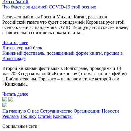
Эхо событий
Что будет с эпидемией COVID-19 этой осенью
Заслуженный врач России Михаил Каган, рассказал
Российской газете что будет с эпидемией Коронавируса этой
осенью. Сейчас пандемия COVID-19 ощущается совсем иначе,
сравнительно снизились показатели за..
Читать далее
Литературный блок
Книжный фестиваль, посвященный форме книги, прошел в
Волгограде
Второй книжный фестиваль в Волгограде, проводимый 14
мая 2023 года командой «Книжного» (это магазин и кофейня)
в Библиотеке им. Горького – на первом этаже которой сам
«Книжный ..
Читать далее
На главную
О нас
Сотрудничество
Организации
Новости
Реклама
Ток-шоу
Статьи
Контакты
Социальные сети: