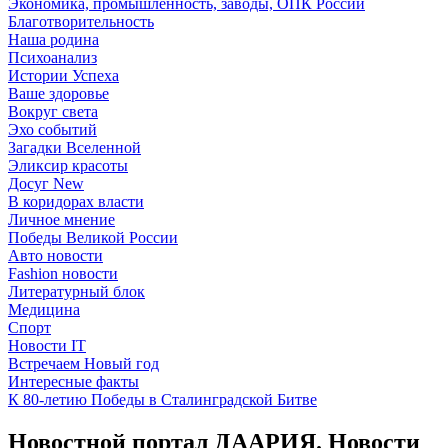
Экономика, промышленность, заводы, ОПК России
Благотворительность
Наша родина
Психоанализ
Истории Успеха
Ваше здоровье
Вокруг света
Эхо событий
Загадки Вселенной
Эликсир красоты
Досуг New
В коридорах власти
Личное мнение
Победы Великой России
Авто новости
Fashion новости
Литературный блок
Медицина
Спорт
Новости IT
Встречаем Новый год
Интересные факты
К 80-летию Победы в Сталинградской Битве
Новостной портал ДААРИЯ. Новости