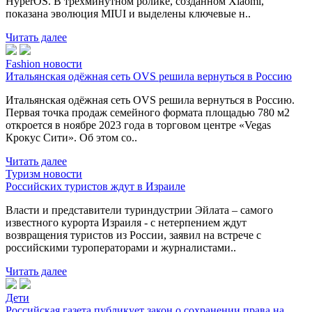
HyperOS. В трехминутном ролике, созданном Xiaomi,
показана эволюция MIUI и выделены ключевые н..
Читать далее
Fashion новости
Итальянская одёжная сеть OVS решила вернуться в Россию
Итальянская одёжная сеть OVS решила вернуться в Россию.
Первая точка продаж семейного формата площадью 780 м2
откроется в ноябре 2023 года в торговом центре «Vegas
Крокус Сити». Об этом со..
Читать далее
Туризм новости
Российских туристов ждут в Израиле
Власти и представители туриндустрии Эйлата – самого
известного курорта Израиля - с нетерпением ждут
возвращения туристов из России, заявил на встрече с
российскими туроператорами и журналистами..
Читать далее
Дети
Российская газета публикует закон о сохранении права на