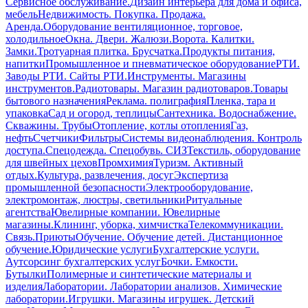
Сервисное обслуживание.
Дизайн интерьера для дома и офиса,
мебель
Недвижимость. Покупка. Продажа.
Аренда.
Оборудование вентиляционное, торговое,
холодильное
Окна. Двери. Жалюзи.
Ворота. Калитки.
Замки.
Тротуарная плитка. Брусчатка.
Продукты питания,
напитки
Промышленное и пневматическое оборудование
РТИ.
Заводы РТИ. Сайты РТИ.
Инструменты. Магазины
инструментов.
Радиотовары. Магазин радиотоваров.
Товары
бытового назначения
Реклама. полиграфия
Пленка, тара и
упаковка
Сад и огород, теплицы
Сантехника. Водоснабжение.
Скважины. Трубы
Отопление, котлы отопления
Газ,
нефть
Счетчики
Фильтры
Системы видеонаблюдения. Контроль
доступа.
Спецодежда. Спецобувь. СИЗ
Текстиль, оборудование
для швейных цехов
Промхимия
Туризм. Активный
отдых.
Культура, развлечения, досуг
Экспертиза
промышленной безопасности
Электрооборудование,
электромонтаж, люстры, светильники
Ритуальные
агентства
Ювелирные компании. Ювелирные
магазины.
Клининг, уборка, химчистка
Телекоммуникации.
Связь.
Приюты
Обучение. Обучение детей. Дистанционное
обучение.
Юридические услуги
Бухгалтерские услуги.
Аутсорсинг бухгалтерских услуг
Бочки. Емкости.
Бутылки
Полимерные и синтетические материалы и
изделия
Лаборатории. Лаборатории анализов. Химические
лаборатории.
Игрушки. Магазины игрушек. Детский