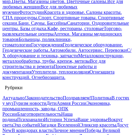
мир.
Цветы. Магазины цветов. Цветочные салоны.
Все для
любимых женщин
Все для любимых
мужчин
Фотостудии
Красота и здоровье. Салоны красоты.
СПА процедуры.
Спорт. Спортивные товары. Спортивные
секции.
Бани. Сауны. Бассейны
Санатории. Оздоровительные
центры. Базы отдыха.
Кафе, рестораны, столовые
Торгово-
развлекательные центры
Аптеки. Магазины медицинских
товаров
Больницы, поликлиники,
стоматологии
Госучреждения
Геодезическое оборудование.
Геодезические работы.
Автомобили. Автосервис. Перевозки
С/
Х оборудование и техника, запчасти
Металлоконструкции,
металлообработка, трубы, крепеж, метизы
Все для
строительства и ремонта
Проектные работы и
документация
Утеплители, теплоизоляция
Огнезащита
конструкций. Огнебиозащита.
Рубрики
Актуально!
Законодательство
Поздравляем!
Политика
В гостях
у муз
Туризм новости
Дети
Армия России
Экономика,
промышленность, заводы, ОПК
России
Благотворительность
Наша
родина
Психоанализ
Истории Успеха
Ваше здоровье
Вокруг
света
Эхо событий
Загадки Вселенной
Эликсир красоты
Досуг
New
В коридорах власти
Личное мнение
Победы Великой