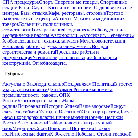
СПА процедуры.
Спорт. Спортивные товары. Спортивные
секции.
Бани. Сауны. Бассейны
Санатории. Оздоровительные
центры. Базы отдыха.
Кафе, рестораны, столовые
Торгово-
развлекательные центры
Аптеки. Магазины медицинских
товаров
Больницы, поликлиники,
стоматологии
Госучреждения
Геодезическое оборудование.
Геодезические работы.
Автомобили. Автосервис. Перевозки
С/
Х оборудование и техника, запчасти
Металлоконструкции,
металлообработка, трубы, крепеж, метизы
Все для
строительства и ремонта
Проектные работы и
документация
Утеплители, теплоизоляция
Огнезащита
конструкций. Огнебиозащита.
Рубрики
Актуально!
Законодательство
Поздравляем!
Политика
В гостях
у муз
Туризм новости
Дети
Армия России
Экономика,
промышленность, заводы, ОПК
России
Благотворительность
Наша
родина
Психоанализ
Истории Успеха
Ваше здоровье
Вокруг
света
Эхо событий
Загадки Вселенной
Эликсир красоты
Досуг
New
В коридорах власти
Личное мнение
Победы Великой
России
Авто новости
Fashion новости
Литературный
блок
Медицина
Спорт
Новости IT
Встречаем Новый
год
Интересные факты
К 80-летию Победы в Сталинградской