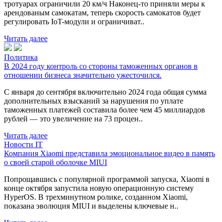
тротуарах ограничили 20 км/ч Наконец-то приняли меры к
арендованым самокатам, теперь скорость самокатов будет
регулировать IoT-модули и ограничиват..
Читать далее
Политика
В 2024 году контроль со стороны таможенных органов в
отношении бизнеса значительно ужесточился.
С января до сентября включительно 2024 года общая сумма
дополнительных взысканий за нарушения по уплате
таможенных платежей составила более чем 45 миллиардов
рублей — это увеличение на 73 процен..
Читать далее
Новости IT
Компания Xiaomi представила эмоциональное видео в память
о своей старой оболочке MIUI
Попрощавшись с популярной программой запуска, Xiaomi в
конце октября запустила новую операционную систему
HyperOS. В трехминутном ролике, созданном Xiaomi,
показана эволюция MIUI и выделены ключевые н..