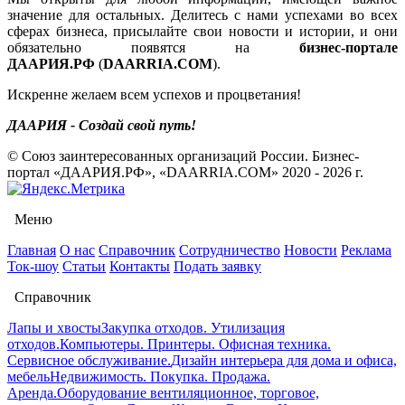
значение для остальных. Делитесь с нами успехами во всех
сферах бизнеса, присылайте свои новости и истории, и они
обязательно появятся на
бизнес-портале
ДААРИЯ.РФ
(
DAARRIA.COM
).
Искренне желаем всем успехов и процветания!
ДААРИЯ - Создай свой путь!
© Союз заинтересованных организаций России. Бизнес-
портал «ДААРИЯ.РФ», «DAARRIA.COM» 2020 - 2026 г.
Меню
Главная
О нас
Справочник
Сотрудничество
Новости
Реклама
Ток-шоу
Статьи
Контакты
Подать заявку
Справочник
Лапы и хвосты
Закупка отходов. Утилизация
отходов.
Компьютеры. Принтеры. Офисная техника.
Сервисное обслуживание.
Дизайн интерьера для дома и офиса,
мебель
Недвижимость. Покупка. Продажа.
Аренда.
Оборудование вентиляционное, торговое,