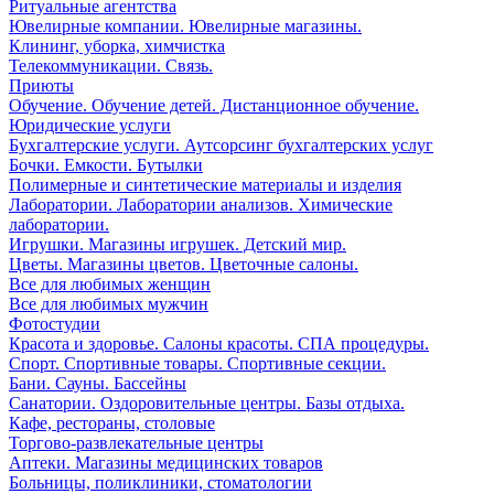
Ритуальные агентства
Ювелирные компании. Ювелирные магазины.
Клининг, уборка, химчистка
Телекоммуникации. Связь.
Приюты
Обучение. Обучение детей. Дистанционное обучение.
Юридические услуги
Бухгалтерские услуги. Аутсорсинг бухгалтерских услуг
Бочки. Емкости. Бутылки
Полимерные и синтетические материалы и изделия
Лаборатории. Лаборатории анализов. Химические
лаборатории.
Игрушки. Магазины игрушек. Детский мир.
Цветы. Магазины цветов. Цветочные салоны.
Все для любимых женщин
Все для любимых мужчин
Фотостудии
Красота и здоровье. Салоны красоты. СПА процедуры.
Спорт. Спортивные товары. Спортивные секции.
Бани. Сауны. Бассейны
Санатории. Оздоровительные центры. Базы отдыха.
Кафе, рестораны, столовые
Торгово-развлекательные центры
Аптеки. Магазины медицинских товаров
Больницы, поликлиники, стоматологии