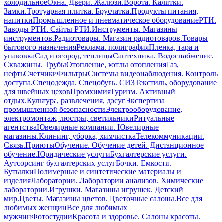
холодильное
Окна. Двери. Жалюзи.
Ворота. Калитки.
Замки.
Тротуарная плитка. Брусчатка.
Продукты питания,
напитки
Промышленное и пневматическое оборудование
РТИ.
Заводы РТИ. Сайты РТИ.
Инструменты. Магазины
инструментов.
Радиотовары. Магазин радиотоваров.
Товары
бытового назначения
Реклама. полиграфия
Пленка, тара и
упаковка
Сад и огород, теплицы
Сантехника. Водоснабжение.
Скважины. Трубы
Отопление, котлы отопления
Газ,
нефть
Счетчики
Фильтры
Системы видеонаблюдения. Контроль
доступа.
Спецодежда. Спецобувь. СИЗ
Текстиль, оборудование
для швейных цехов
Промхимия
Туризм. Активный
отдых.
Культура, развлечения, досуг
Экспертиза
промышленной безопасности
Электрооборудование,
электромонтаж, люстры, светильники
Ритуальные
агентства
Ювелирные компании. Ювелирные
магазины.
Клининг, уборка, химчистка
Телекоммуникации.
Связь.
Приюты
Обучение. Обучение детей. Дистанционное
обучение.
Юридические услуги
Бухгалтерские услуги.
Аутсорсинг бухгалтерских услуг
Бочки. Емкости.
Бутылки
Полимерные и синтетические материалы и
изделия
Лаборатории. Лаборатории анализов. Химические
лаборатории.
Игрушки. Магазины игрушек. Детский
мир.
Цветы. Магазины цветов. Цветочные салоны.
Все для
любимых женщин
Все для любимых
мужчин
Фотостудии
Красота и здоровье. Салоны красоты.