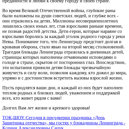
преданности и любви к своему городу и своей стране.
Во время Великой Отечественной войны, глубокие раны
были наложены на души советских людей, и глубже всех -
они отразились на детях. Миллионы несовершеннолетних
лишились своих юных лет, став взрослыми раньше времени,
не познав радостей детства. Дети-герои, которые наравне со
взрослыми боролись за каждый уголок родного города у реки
Невы. Понимание того, что Ленинграду предстоит долгая и
кровавая оборона, стало явью на второй месяц столкновений.
Трагедия блокады Ленинграда отразилась в дневниках детей,
страницы которых наполнены отчаянными исповедями о
голоде и страхе, скрытом от посторонних глаз. Впоследствии,
эти испытания привили детям блокады чрезвычайную
живучесть и силу воли, позволив каждому, кто дожил до мира,
упрямо и с достоинством встретить вызовы взрослой жизни.
Пусть продлятся ваши дни, и каждый из них будет наполнен
теплом родных и близких людей, уважением и поддержкой
всех, кто живет рядом с вами!
Долгих Вам лет жизни и крепкого здоровья!
ТОК-ШОУ. Сегодня в преддверии праздника «День
Защитника отечества», мы гостях у блокадницы Ленинграда -
Ксении Александровны Сацук.