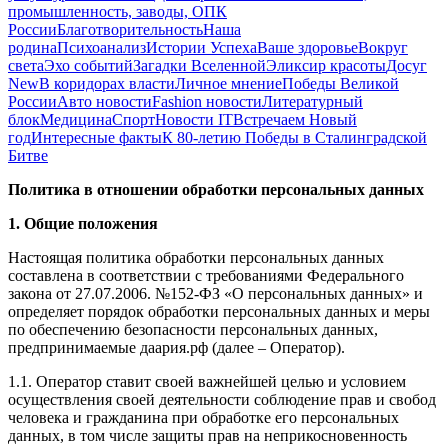
промышленность, заводы, ОПК
России
Благотворительность
Наша
родина
Психоанализ
Истории Успеха
Ваше здоровье
Вокруг
света
Эхо событий
Загадки Вселенной
Эликсир красоты
Досуг
New
В коридорах власти
Личное мнение
Победы Великой
России
Авто новости
Fashion новости
Литературный
блок
Медицина
Спорт
Новости IT
Встречаем Новый
год
Интересные факты
К 80-летию Победы в Сталинградской
Битве
Политика в отношении обработки персональных данных
1. Общие положения
Настоящая политика обработки персональных данных
составлена в соответствии с требованиями Федерального
закона от 27.07.2006. №152-ФЗ «О персональных данных» и
определяет порядок обработки персональных данных и меры
по обеспечению безопасности персональных данных,
предпринимаемые даария.рф (далее – Оператор).
1.1. Оператор ставит своей важнейшей целью и условием
осуществления своей деятельности соблюдение прав и свобод
человека и гражданина при обработке его персональных
данных, в том числе защиты прав на неприкосновенность