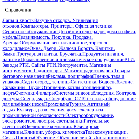
Справочник
Лапы и хвосты
Закупка отходов. Утилизация
отходов.
Компьютеры. Принтеры. Офисная техника.
Сервисное обслуживание.
Дизайн интерьера для дома и офиса,
мебель
Недвижимость. Покупка. Продажа.
Аренда.
Оборудование вентиляционное, торговое,
холодильное
Окна. Двери. Жалюзи.
Ворота. Калитки.
Замки.
Тротуарная плитка. Брусчатка.
Продукты питания,
напитки
Промышленное и пневматическое оборудование
РТИ.
Заводы РТИ. Сайты РТИ.
Инструменты. Магазины
инструментов.
Радиотовары. Магазин радиотоваров.
Товары
бытового назначения
Реклама. полиграфия
Пленка, тара и
упаковка
Сад и огород, теплицы
Сантехника. Водоснабжение.
Скважины. Трубы
Отопление, котлы отопления
Газ,
нефть
Счетчики
Фильтры
Системы видеонаблюдения. Контроль
доступа.
Спецодежда. Спецобувь. СИЗ
Текстиль, оборудование
для швейных цехов
Промхимия
Туризм. Активный
отдых.
Культура, развлечения, досуг
Экспертиза
промышленной безопасности
Электрооборудование,
электромонтаж, люстры, светильники
Ритуальные
агентства
Ювелирные компании. Ювелирные
магазины.
Клининг, уборка, химчистка
Телекоммуникации.
Связь.
Приюты
Обучение. Обучение детей. Дистанционное