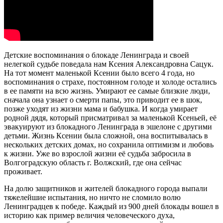
Детские воспоминания о блокаде Ленинграда и своей
нелегкой судьбе поведала нам Ксения Александровна Сацук.
На тот момент маленькой Ксении было всего 4 года, но
воспоминания о страхе, постоянном голоде и холоде остались
в ее памяти на всю жизнь. Умирают ее самые близкие люди,
сначала она узнает о смерти папы, это приводит ее в шок,
позже уходят из жизни мама и бабушка. И когда умирает
родной дядя, который присматривал за маленькой Ксеньей, её
эвакуируют из блокадного Ленинграда в эшелоне с другими
детьми. Жизнь Ксении была сложной, она воспитывалась в
нескольких детских домах, но сохранила оптимизм и любовь
к жизни. Уже во взрослой жизни её судьба забросила в
Волгоградскую область г. Волжский, где она сейчас
проживает.
На долю защитников и жителей блокадного города выпали
тяжелейшие испытания, но ничто не сломило волю
Ленинградцев к победе. Каждый из 900 дней блокады вошел в
историю как пример величия человеческого духа,