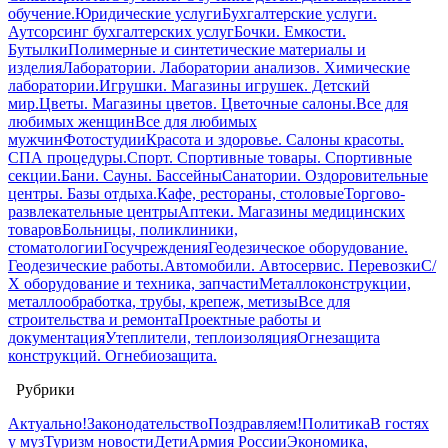
обучение.
Юридические услуги
Бухгалтерские услуги.
Аутсорсинг бухгалтерских услуг
Бочки. Емкости.
Бутылки
Полимерные и синтетические материалы и
изделия
Лаборатории. Лаборатории анализов. Химические
лаборатории.
Игрушки. Магазины игрушек. Детский
мир.
Цветы. Магазины цветов. Цветочные салоны.
Все для
любимых женщин
Все для любимых
мужчин
Фотостудии
Красота и здоровье. Салоны красоты.
СПА процедуры.
Спорт. Спортивные товары. Спортивные
секции.
Бани. Сауны. Бассейны
Санатории. Оздоровительные
центры. Базы отдыха.
Кафе, рестораны, столовые
Торгово-
развлекательные центры
Аптеки. Магазины медицинских
товаров
Больницы, поликлиники,
стоматологии
Госучреждения
Геодезическое оборудование.
Геодезические работы.
Автомобили. Автосервис. Перевозки
С/
Х оборудование и техника, запчасти
Металлоконструкции,
металлообработка, трубы, крепеж, метизы
Все для
строительства и ремонта
Проектные работы и
документация
Утеплители, теплоизоляция
Огнезащита
конструкций. Огнебиозащита.
Рубрики
Актуально!
Законодательство
Поздравляем!
Политика
В гостях
у муз
Туризм новости
Дети
Армия России
Экономика,