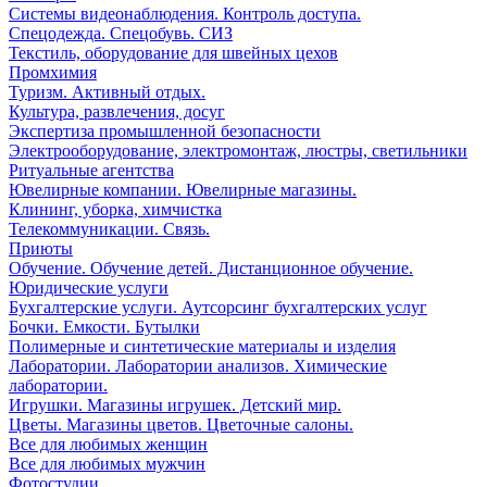
Системы видеонаблюдения. Контроль доступа.
Спецодежда. Спецобувь. СИЗ
Текстиль, оборудование для швейных цехов
Промхимия
Туризм. Активный отдых.
Культура, развлечения, досуг
Экспертиза промышленной безопасности
Электрооборудование, электромонтаж, люстры, светильники
Ритуальные агентства
Ювелирные компании. Ювелирные магазины.
Клининг, уборка, химчистка
Телекоммуникации. Связь.
Приюты
Обучение. Обучение детей. Дистанционное обучение.
Юридические услуги
Бухгалтерские услуги. Аутсорсинг бухгалтерских услуг
Бочки. Емкости. Бутылки
Полимерные и синтетические материалы и изделия
Лаборатории. Лаборатории анализов. Химические
лаборатории.
Игрушки. Магазины игрушек. Детский мир.
Цветы. Магазины цветов. Цветочные салоны.
Все для любимых женщин
Все для любимых мужчин
Фотостудии