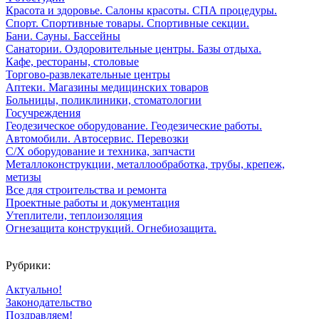
Красота и здоровье. Салоны красоты. СПА процедуры.
Спорт. Спортивные товары. Спортивные секции.
Бани. Сауны. Бассейны
Санатории. Оздоровительные центры. Базы отдыха.
Кафе, рестораны, столовые
Торгово-развлекательные центры
Аптеки. Магазины медицинских товаров
Больницы, поликлиники, стоматологии
Госучреждения
Геодезическое оборудование. Геодезические работы.
Автомобили. Автосервис. Перевозки
С/Х оборудование и техника, запчасти
Металлоконструкции, металлообработка, трубы, крепеж,
метизы
Все для строительства и ремонта
Проектные работы и документация
Утеплители, теплоизоляция
Огнезащита конструкций. Огнебиозащита.
Рубрики:
Актуально!
Законодательство
Поздравляем!