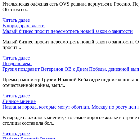
Итальянская одёжная сеть OVS решила вернуться в Россию. Пер
Об этом со..
Читать далее
В коридорах власти
Малый бизнес просит пересмотреть новый закон о занятости
Малый бизнес просит пересмотреть новый закон о занятости. О
просит ..
Читать далее
Поздравляем!
Грузия поздравит Ветеранов ОВ с Днем Победы, денежной вып
Премьер министр Грузии Ираклий Кобахидзе подписал постано
отечественной войны, выпл..
Читать далее
Личное мнение
Названы города, которые могут обогнать Москву по росту цен 
В народе сложилось мнение, что самое дорогое жилье в стране 
столицы составила бол..
Читать далее