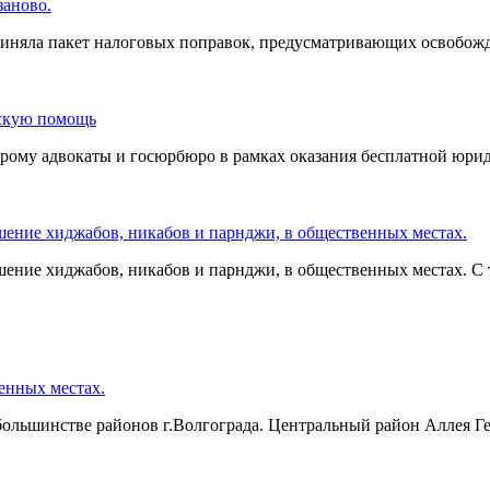
заново.
 приняла пакет налоговых поправок, предусматривающих освобо
ескую помощь
торому адвокаты и госюрбюро в рамках оказания бесплатной юри
шение хиджабов, никабов и парнджи, в общественных местах.
шение хиджабов, никабов и парнджи, в общественных местах. С 
венных местах.
ольшинстве районов г.Волгограда. Центральный район Аллея Ге