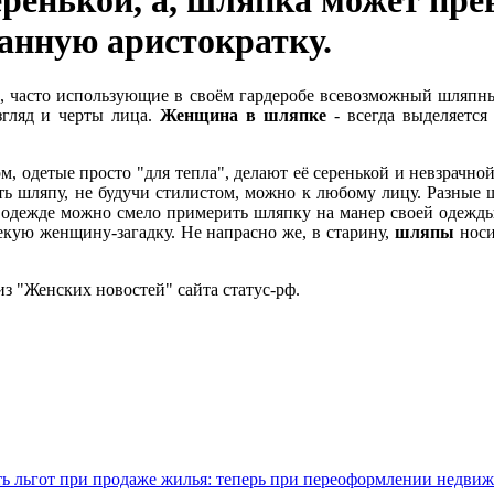
серенькой, а, шляпка может пр
анную аристократку.
 часто использующие в своём гардеробе всевозможный шляпн
взгляд и черты лица.
Женщина в шляпке
- всегда выделяется
 одетые просто "для тепла", делают её серенькой и невзрачной
ь шляпу, не будучи стилистом, можно к любому лицу. Разные 
ей одежде можно смело примерить шляпку на манер своей одежды
некую женщину-загадку. Не напрасно же, в старину,
шляпы
носи
из "Женских новостей" сайта статус-рф.
ть льгот при продаже жилья: теперь при переоформлении недв