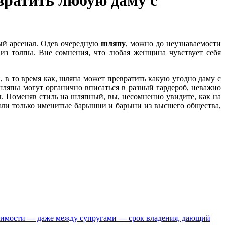
евратить любую даму с
ый арсенал. Одев очередную
шляпу
, можно до неузнаваемости
 из толпы. Вне сомнения, что любая женщина чувствует себя
, в то время как, шляпа может превратить какую угодно даму с
шляпы могут органично вписаться в разный гардероб, неважно
. Поменяв стиль на шляпный, вы, несомненно увидите, как на
ли только именитые барышни и барыни из высшего общества,
ижимости — даже между супругами — срок владения, дающий