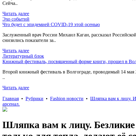
Сейча..
Читать далее
Эхо событий
Что будет с эпидемией COVID-19 этой осенью
Заслуженный врач России Михаил Каган, рассказал Российской
снизились показатели за..
Читать далее
Литературный блок
Книжный фестиваль, посвященный форме книги, прошел в Вол
Второй книжный фестиваль в Волгограде, проводимый 14 мая 2
..
Читать далее
Главная
•
Рубрики
•
Fashion новости
•
Шляпка вам к лицу. 
арсенал.
Шляпка вам к лицу. Безликие