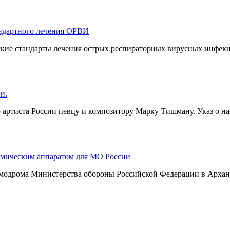
андартного лечения ОРВИ
кие стандарты лечения острых респираторных вирусных инфекц
и.
артиста России певцу и композитору Марку Тишману. Указ о н
смическим аппаратом для МО России
смодрома Министерства обороны Российской Федерации в Арханг