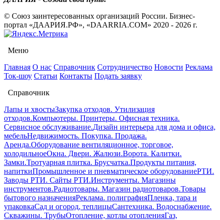
© Союз заинтересованных организаций России. Бизнес-
портал «ДААРИЯ.РФ», «DAARRIA.COM» 2020 - 2026 г.
Меню
Главная
О нас
Справочник
Сотрудничество
Новости
Реклама
Ток-шоу
Статьи
Контакты
Подать заявку
Справочник
Лапы и хвосты
Закупка отходов. Утилизация
отходов.
Компьютеры. Принтеры. Офисная техника.
Сервисное обслуживание.
Дизайн интерьера для дома и офиса,
мебель
Недвижимость. Покупка. Продажа.
Аренда.
Оборудование вентиляционное, торговое,
холодильное
Окна. Двери. Жалюзи.
Ворота. Калитки.
Замки.
Тротуарная плитка. Брусчатка.
Продукты питания,
напитки
Промышленное и пневматическое оборудование
РТИ.
Заводы РТИ. Сайты РТИ.
Инструменты. Магазины
инструментов.
Радиотовары. Магазин радиотоваров.
Товары
бытового назначения
Реклама. полиграфия
Пленка, тара и
упаковка
Сад и огород, теплицы
Сантехника. Водоснабжение.
Скважины. Трубы
Отопление, котлы отопления
Газ,