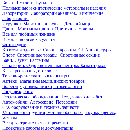
Бочки. Емкости. Бутылки
Полимерные и синтетические материалы и изделия
Лаборатории. Лаборатории анализов. Химические
лаборатории.
Игрушки. Магазины игрушек. Детский мир.
Цветы. Магазины цветов. Цветочные салоны.
Все для любимых женщин
Все для любимых мужчин
Фотостудии
Красота и здоровье. Салоны красоты. СПА процедуры.
Спорт. Спортивные товары. Спортивные секции.
Бани. Сауны. Бассейны
Санатории. Оздоровительные центры. Базы отдыха.
Кафе, рестораны, столовые
Торгово-развлекательные центры
Аптеки. Магазины медицинских товаров
Больницы, поликлиники, стоматологии
Госучреждения
Геодезическое оборудование. Геодезические работы.
Автомобили. Автосервис. Перевозки
С/Х оборудование и техника, запчасти
Металлоконструкции, металлообработка, трубы, крепеж,
метизы
Все для строительства и ремонта
Проектные работы и документация