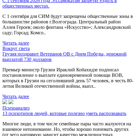
С 1 сентября 2026 года Эл.самокатам запретят ездить в
общественных местах.
С 1 сентября для СИМ будут запрещены общественные зоны в
большинстве районов г.Волгограда. Центральный район
Аллея Героев; около фонтана «Искусство»; Александровский
саду; Горсад; Комсо..
Читать далее
Вокруг света
Грузия поздравит Ветеранов ОВ с Днем Победы, денежной
выплатой 730 долларов
Премьер министр Грузии Ираклий Кобахидзе подписал
постановление о выплате единовременной помощи ВОВ,
которых в Грузии на сеголняшний день 57 человек, в честь 80-
летия Великой отечественной войны, выпл..
Читать далее
Психоанализ
13 психотипов людей, которые полезно уметь распознавать
Многие люди, в том числе семейные пары часто жалуются на
взаимное непонимание. Но, чтобы хорошо понимать других
(от чего напрямую зависит качество межличностных