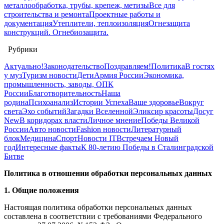
металлообработка, трубы, крепеж, метизы
Все для
строительства и ремонта
Проектные работы и
документация
Утеплители, теплоизоляция
Огнезащита
конструкций. Огнебиозащита.
Рубрики
Актуально!
Законодательство
Поздравляем!
Политика
В гостях
у муз
Туризм новости
Дети
Армия России
Экономика,
промышленность, заводы, ОПК
России
Благотворительность
Наша
родина
Психоанализ
Истории Успеха
Ваше здоровье
Вокруг
света
Эхо событий
Загадки Вселенной
Эликсир красоты
Досуг
New
В коридорах власти
Личное мнение
Победы Великой
России
Авто новости
Fashion новости
Литературный
блок
Медицина
Спорт
Новости IT
Встречаем Новый
год
Интересные факты
К 80-летию Победы в Сталинградской
Битве
Политика в отношении обработки персональных данных
1. Общие положения
Настоящая политика обработки персональных данных
составлена в соответствии с требованиями Федерального