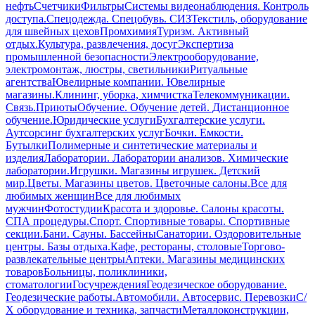
нефть
Счетчики
Фильтры
Системы видеонаблюдения. Контроль
доступа.
Спецодежда. Спецобувь. СИЗ
Текстиль, оборудование
для швейных цехов
Промхимия
Туризм. Активный
отдых.
Культура, развлечения, досуг
Экспертиза
промышленной безопасности
Электрооборудование,
электромонтаж, люстры, светильники
Ритуальные
агентства
Ювелирные компании. Ювелирные
магазины.
Клининг, уборка, химчистка
Телекоммуникации.
Связь.
Приюты
Обучение. Обучение детей. Дистанционное
обучение.
Юридические услуги
Бухгалтерские услуги.
Аутсорсинг бухгалтерских услуг
Бочки. Емкости.
Бутылки
Полимерные и синтетические материалы и
изделия
Лаборатории. Лаборатории анализов. Химические
лаборатории.
Игрушки. Магазины игрушек. Детский
мир.
Цветы. Магазины цветов. Цветочные салоны.
Все для
любимых женщин
Все для любимых
мужчин
Фотостудии
Красота и здоровье. Салоны красоты.
СПА процедуры.
Спорт. Спортивные товары. Спортивные
секции.
Бани. Сауны. Бассейны
Санатории. Оздоровительные
центры. Базы отдыха.
Кафе, рестораны, столовые
Торгово-
развлекательные центры
Аптеки. Магазины медицинских
товаров
Больницы, поликлиники,
стоматологии
Госучреждения
Геодезическое оборудование.
Геодезические работы.
Автомобили. Автосервис. Перевозки
С/
Х оборудование и техника, запчасти
Металлоконструкции,