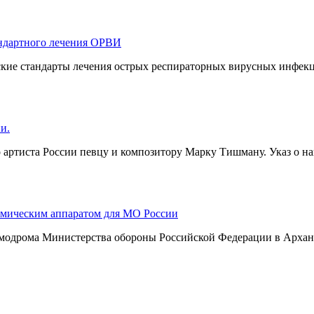
андартного лечения ОРВИ
кие стандарты лечения острых респираторных вирусных инфекц
и.
артиста России певцу и композитору Марку Тишману. Указ о н
смическим аппаратом для МО России
смодрома Министерства обороны Российской Федерации в Арханг