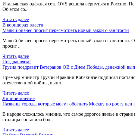
Итальянская одёжная сеть OVS решила вернуться в Россию. Пер
Об этом со..
Читать далее
В коридорах власти
Малый бизнес просит пересмотреть новый закон о занятости
Малый бизнес просит пересмотреть новый закон о занятости. О
просит ..
Читать далее
Поздравляем!
Грузия поздравит Ветеранов ОВ с Днем Победы, денежной вып
Премьер министр Грузии Ираклий Кобахидзе подписал постано
отечественной войны, выпл..
Читать далее
Личное мнение
Названы города, которые могут обогнать Москву по росту цен 
В народе сложилось мнение, что самое дорогое жилье в стране 
столицы составила бол..
Читать далее