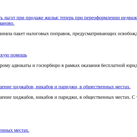
ть льгот при продаже жилья: теперь при переоформлении недв
заново.
 приняла пакет налоговых поправок, предусматривающих освобо
ескую помощь
торому адвокаты и госюрбюро в рамках оказания бесплатной юри
шение хиджабов, никабов и парнджи, в общественных местах.
шение хиджабов, никабов и парнджи, в общественных местах. С 
венных местах.