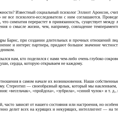
жности? Известный социальный психолог Эллиот Аронсон, считает
еко не все психологи-исследователи с ним соглашаются. Прове
, что симпатия перерастет в привязанность, существует межд
ния о смысле жизни, чем, например, совпадение темпераментов
дры Барнс, при создании длительных и прочных отношений люд
ие и интерес партнера, придают большое значение честности,
едником.
лся нам, кто поделился с нами чем-либо очень глубоко сокровен
души, сердца, которую открываем не каждому.
 отношения в самом начале их возникновения. Наши собственные
ему. Стереотип — своеобразный ярлык, который мы наклеиваем,
ия: «весельчак», «пройдоха», «зубрила», «синий чулок» и т. д.,
, часто зависят от нашего состояния или настроения, но особенн
но делит всех на курящих и некурящих, интеллигент — на тех, с