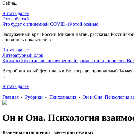
Сейча..
Читать далее
Эхо событий
Что будет с эпидемией COVID-19 этой осенью
Заслуженный врач России Михаил Каган, рассказал Российской
снизились показатели за..
Читать далее
Литературный блок
Книжный фестиваль, посвященный форме книги, прошел в Вол
Второй книжный фестиваль в Волгограде, проводимый 14 мая 2
..
Читать далее
Главная
•
Рубрики
•
Психоанализ
•
Он и Она. Психология 
Он и Она. Психология взаим
Взаимные отношения - зачем они нужны?