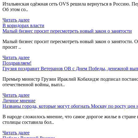
Итальянская одёжная сеть OVS решила вернуться в Россию. Пер
Об этом со..
Читать далее
В коридорах власти
Малый бизнес просит пересмотреть новый закон о занятости
Малый бизнес просит пересмотреть новый закон о занятости. О
просит ..
Читать далее
Поздравляем!
Грузия поздравит Ветеранов ОВ с Днем Победы, денежной вып
Премьер министр Грузии Ираклий Кобахидзе подписал постано
отечественной войны, выпл..
Читать далее
Личное мнение
Названы города, которые могут обогнать Москву по росту цен 
В народе сложилось мнение, что самое дорогое жилье в стране 
столицы составила бол..
Читать далее