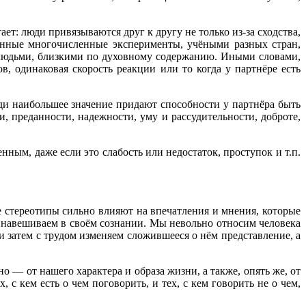
: люди привязываются друг к другу не только из-за сходства,
денные многочисленные эксперименты, учёными разных стран,
у людьми, близкими по духовному содержанию. Иными словами,
, одинаковая скорость реакции или то когда у партнёре есть
и наибольшее значение придают способности у партнёра быть
 преданности, надежности, уму и рассудительности, доброте,
ным, даже если это слабость или недостаток, проступок и т.п.
 стереотипы сильно влияют на впечатления и мнения, которые
 навешиваем в своём сознании. Мы невольно относим человека
 и затем с трудом изменяем сложившееся о нём представление, а
о — от нашего характера и образа жизни, а также, опять же, от
 кем есть о чем поговорить, и тех, с кем говорить не о чем,