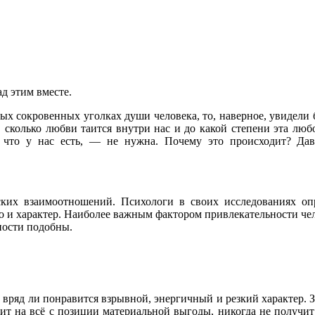
д этим вместе.
ых сокровенных уголках души человека, то, наверное, увидели 
 сколько любви таится внутри нас и до какой степени эта любо
 что у нас есть, — не нужна. Почему это происходит? Да
ских взаимоотношений. Психологи в своих исследованиях о
о и характер. Наиболее важным фактором привлекательности чело
ности подобны.
вряд ли понравится взрывной, энергичный и резкий характер. 
рит на всё с позиции материальной выгоды, никогда не получи