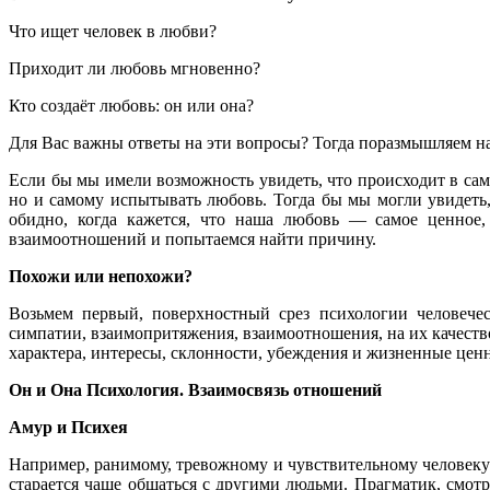
Что ищет человек в любви?
Приходит ли любовь мгновенно?
Кто создаёт любовь: он или она?
Для Вас важны ответы на эти вопросы? Тогда поразмышляем на
Если бы мы имели возможность увидеть, что происходит в сам
но и самому испытывать любовь. Тогда бы мы могли увидеть,
обидно, когда кажется, что наша любовь — самое ценное,
взаимоотношений и попытаемся найти причину.
Похожи или непохожи?
Возьмем первый, поверхностный срез психологии человече
симпатии, взаимопритяжения, взаимоотношения, на их качеств
характера, интересы, склонности, убеждения и жизненные цен
Он и Она Психология. Взаимосвязь отношений
Амур и Психея
Например, ранимому, тревожному и чувствительному человеку 
старается чаще общаться с другими людьми. Прагматик, смот