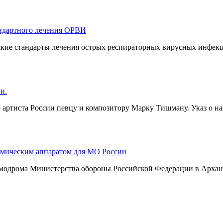
андартного лечения ОРВИ
кие стандарты лечения острых респираторных вирусных инфекц
и.
артиста России певцу и композитору Марку Тишману. Указ о н
смическим аппаратом для МО России
смодрома Министерства обороны Российской Федерации в Арханг