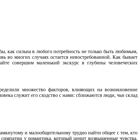
бы, как сильна в любого потребность не только быть любимым,
вь во многих случаях остается невостребованной. Как бывает
вайте совершим маленький экскурс в глубины человеческих
пределили множество факторов, влияющих на возникновение
века служит его сходство с нами: сближаются люди, чьи склад
Замкнутому и малообщительному трудно найти общее с тем, кто
т симпатии у романтика, который ценит возвышенные чувства,