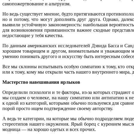
самопожертвование и альтруизм.
Но ведь существует мнение, будто притягиваются противополо
но и потому, что могут дополнять друг друга. Однако, дал
выявили устойчивую закономерность: наибольшая вероятность
для возникновения привязанности важнее сходные представле
недостающие у тебя качества.
По данным американских исследователей Дэвида Басса и Сан
хорошим товарищем и другом, внимательным и уважающим мнен
умению понимать другого и искусству быть интересным собес
Все мы склонны испытывать особую симпатию к тому, кто откры
или к тому, кому мы открыли часть нашего внутреннего мира, 
Мастерство навешивания ярлыков
Определили психологи и те факторы, из-за которых страдают
мы создаем о человеке, на нашу симпатию или антипатию к н
к одной из категорий, которыми обычно пользуемся для сравнен
порой просто ищем подтверждение своему авторству.
А ведь те категории, на которые мы обычно подразделяем людей
стереотипов нашего окружения. Ярый борец с курением мыслен
модница — на хорошо одетых и всех прочих.