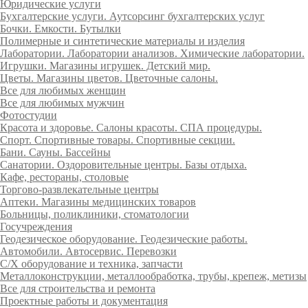
Юридические услуги
Бухгалтерские услуги. Аутсорсинг бухгалтерских услуг
Бочки. Емкости. Бутылки
Полимерные и синтетические материалы и изделия
Лаборатории. Лаборатории анализов. Химические лаборатории.
Игрушки. Магазины игрушек. Детский мир.
Цветы. Магазины цветов. Цветочные салоны.
Все для любимых женщин
Все для любимых мужчин
Фотостудии
Красота и здоровье. Салоны красоты. СПА процедуры.
Спорт. Спортивные товары. Спортивные секции.
Бани. Сауны. Бассейны
Санатории. Оздоровительные центры. Базы отдыха.
Кафе, рестораны, столовые
Торгово-развлекательные центры
Аптеки. Магазины медицинских товаров
Больницы, поликлиники, стоматологии
Госучреждения
Геодезическое оборудование. Геодезические работы.
Автомобили. Автосервис. Перевозки
С/Х оборудование и техника, запчасти
Металлоконструкции, металлообработка, трубы, крепеж, метизы
Все для строительства и ремонта
Проектные работы и документация