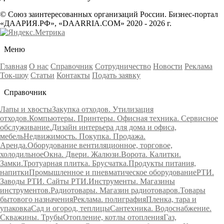
© Союз заинтересованных организаций России. Бизнес-портал
«ДААРИЯ.РФ», «DAARRIA.COM» 2020 - 2026 г.
Меню
Главная
О нас
Справочник
Сотрудничество
Новости
Реклама
Ток-шоу
Статьи
Контакты
Подать заявку
Справочник
Лапы и хвосты
Закупка отходов. Утилизация
отходов.
Компьютеры. Принтеры. Офисная техника. Сервисное
обслуживание.
Дизайн интерьера для дома и офиса,
мебель
Недвижимость. Покупка. Продажа.
Аренда.
Оборудование вентиляционное, торговое,
холодильное
Окна. Двери. Жалюзи.
Ворота. Калитки.
Замки.
Тротуарная плитка. Брусчатка.
Продукты питания,
напитки
Промышленное и пневматическое оборудование
РТИ.
Заводы РТИ. Сайты РТИ.
Инструменты. Магазины
инструментов.
Радиотовары. Магазин радиотоваров.
Товары
бытового назначения
Реклама. полиграфия
Пленка, тара и
упаковка
Сад и огород, теплицы
Сантехника. Водоснабжение.
Скважины. Трубы
Отопление, котлы отопления
Газ,