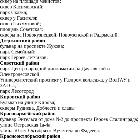
сквер на площади Чекистов;
сквер Касимовский;
парк Сказка;
сквер у Гасителя;
сквер Пахмутовой;
площадь Советская;
скверы на Новокузнецкой, Новоузенской и Радомский.
Дзержинский район
бульвар на проспекте Жукова;
парк Семейный;
парк Героев-летчиков.
Советский район
парк Центр народной дипломатии на Даугавской и
Электролесовской;
Университетский проспект у Газпром колледжа, у ВолГАУ и
ЗАГСа;
парк Лесогород
Кировский район
Бульвар на улице Кирова;
скверы Руднева, Доблести и славы
Красноармейский район
бульвар Энгельса от дома №2 до проспекта Героев Сталинграда;
улица Остравская 1а-4а;
улица 50 лет Октября от Вучетича до Фадеева.
Краснооктябрьский район