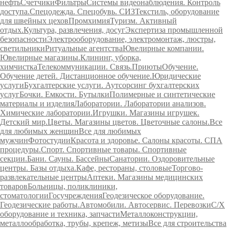
нефть
Счетчики
Фильтры
Системы видеонаблюдения. Контроль
доступа.
Спецодежда. Спецобувь. СИЗ
Текстиль, оборудование
для швейных цехов
Промхимия
Туризм. Активный
отдых.
Культура, развлечения, досуг
Экспертиза промышленной
безопасности
Электрооборудование, электромонтаж, люстры,
светильники
Ритуальные агентства
Ювелирные компании.
Ювелирные магазины.
Клининг, уборка,
химчистка
Телекоммуникации. Связь.
Приюты
Обучение.
Обучение детей. Дистанционное обучение.
Юридические
услуги
Бухгалтерские услуги. Аутсорсинг бухгалтерских
услуг
Бочки. Емкости. Бутылки
Полимерные и синтетические
материалы и изделия
Лаборатории. Лаборатории анализов.
Химические лаборатории.
Игрушки. Магазины игрушек.
Детский мир.
Цветы. Магазины цветов. Цветочные салоны.
Все
для любимых женщин
Все для любимых
мужчин
Фотостудии
Красота и здоровье. Салоны красоты. СПА
процедуры.
Спорт. Спортивные товары. Спортивные
секции.
Бани. Сауны. Бассейны
Санатории. Оздоровительные
центры. Базы отдыха.
Кафе, рестораны, столовые
Торгово-
развлекательные центры
Аптеки. Магазины медицинских
товаров
Больницы, поликлиники,
стоматологии
Госучреждения
Геодезическое оборудование.
Геодезические работы.
Автомобили. Автосервис. Перевозки
С/Х
оборудование и техника, запчасти
Металлоконструкции,
металлообработка, трубы, крепеж, метизы
Все для строительства