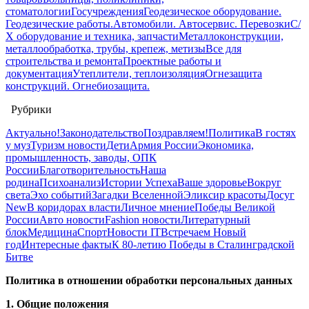
стоматологии
Госучреждения
Геодезическое оборудование.
Геодезические работы.
Автомобили. Автосервис. Перевозки
С/
Х оборудование и техника, запчасти
Металлоконструкции,
металлообработка, трубы, крепеж, метизы
Все для
строительства и ремонта
Проектные работы и
документация
Утеплители, теплоизоляция
Огнезащита
конструкций. Огнебиозащита.
Рубрики
Актуально!
Законодательство
Поздравляем!
Политика
В гостях
у муз
Туризм новости
Дети
Армия России
Экономика,
промышленность, заводы, ОПК
России
Благотворительность
Наша
родина
Психоанализ
Истории Успеха
Ваше здоровье
Вокруг
света
Эхо событий
Загадки Вселенной
Эликсир красоты
Досуг
New
В коридорах власти
Личное мнение
Победы Великой
России
Авто новости
Fashion новости
Литературный
блок
Медицина
Спорт
Новости IT
Встречаем Новый
год
Интересные факты
К 80-летию Победы в Сталинградской
Битве
Политика в отношении обработки персональных данных
1. Общие положения