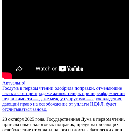
Актуально!
Госдума в первом чтении одобрила поправки, отменяющие
часть льгот при продаже жилья: теперь при переоформлении
недвижимости — даже между супругами — срок владения,
дающий право на освобождение от уплаты НДФЛ, будет
отсчитываться заново.
23 октября 2025 года, Государственная Дума в первом чтени,
приняла пакет налоговых поправок, предусматривающих
освобождение от уплаты налога на доходы физических лиц