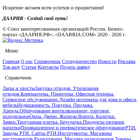
Искренне желаем всем успехов и процветания!
ДААРИЯ - Создай свой путь!
© Союз заинтересованных организаций России. Бизнес-
портал «ДААРИЯ.РФ», «DAARRIA.COM» 2020 - 2026 г.
Меню
Главная
О нас
Справочник
Сотрудничество
Новости
Реклама
Ток-шоу
Статьи
Контакты
Подать заявку
Справочник
Лапы и хвосты
Закупка отходов. Утилизация
отходов.
Компьютеры. Принтеры. Офисная техника.
Сервисное обслуживание.
Дизайн интерьера для дома и офиса,
мебель
Недвижимость. Покупка. Продажа.
Аренда.
Оборудование вентиляционное, торговое,
холодильное
Окна. Двери. Жалюзи.
Ворота. Калитки.
Замки.
Тротуарная плитка. Брусчатка.
Продукты питания,
напитки
Промышленное и пневматическое оборудование
РТИ.
Заводы РТИ. Сайты РТИ.
Инструменты. Магазины
инструментов.
Радиотовары. Магазин радиотоваров.
Товары