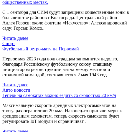
общественных местах.
С 1 сентября для СИМ будут запрещены общественные зоны в
большинстве районов г.Волгограда. Центральный район
Аллея Героев; около фонтана «Искусство»; Александровский
саду; Горсад; Комсо..
Читать далее
Спорт
Футбольный ретро-матч на Первомай
Первое мая 2023 года волгоградцам запомнится надолго,
благодаря Российскому футбольному союзу, ставшему
инициатором реконструкции матча между местной и
столичной командой, состоявшегося 2 мая 1943 год..
Читать далее
Авто новости
Теперь на самокатах можно ездить со скоростью 20 км/ч
Максимальную скорость арендных электросамокатов на
тротуарах ограничили 20 км/ч Наконец-то приняли меры к
арендованым самокатам, теперь скорость самокатов будет
регулировать IoT-модули и ограничиват..
Читать далее