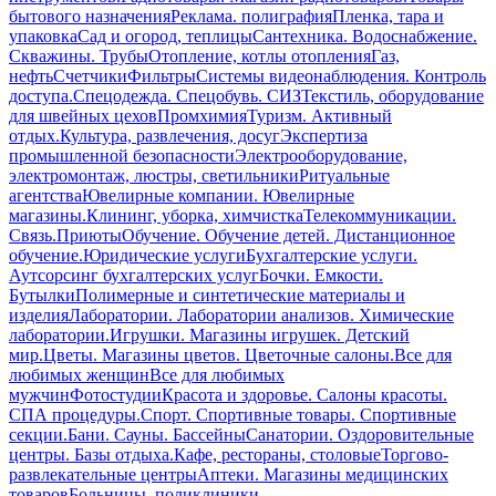
бытового назначения
Реклама. полиграфия
Пленка, тара и
упаковка
Сад и огород, теплицы
Сантехника. Водоснабжение.
Скважины. Трубы
Отопление, котлы отопления
Газ,
нефть
Счетчики
Фильтры
Системы видеонаблюдения. Контроль
доступа.
Спецодежда. Спецобувь. СИЗ
Текстиль, оборудование
для швейных цехов
Промхимия
Туризм. Активный
отдых.
Культура, развлечения, досуг
Экспертиза
промышленной безопасности
Электрооборудование,
электромонтаж, люстры, светильники
Ритуальные
агентства
Ювелирные компании. Ювелирные
магазины.
Клининг, уборка, химчистка
Телекоммуникации.
Связь.
Приюты
Обучение. Обучение детей. Дистанционное
обучение.
Юридические услуги
Бухгалтерские услуги.
Аутсорсинг бухгалтерских услуг
Бочки. Емкости.
Бутылки
Полимерные и синтетические материалы и
изделия
Лаборатории. Лаборатории анализов. Химические
лаборатории.
Игрушки. Магазины игрушек. Детский
мир.
Цветы. Магазины цветов. Цветочные салоны.
Все для
любимых женщин
Все для любимых
мужчин
Фотостудии
Красота и здоровье. Салоны красоты.
СПА процедуры.
Спорт. Спортивные товары. Спортивные
секции.
Бани. Сауны. Бассейны
Санатории. Оздоровительные
центры. Базы отдыха.
Кафе, рестораны, столовые
Торгово-
развлекательные центры
Аптеки. Магазины медицинских
товаров
Больницы, поликлиники,