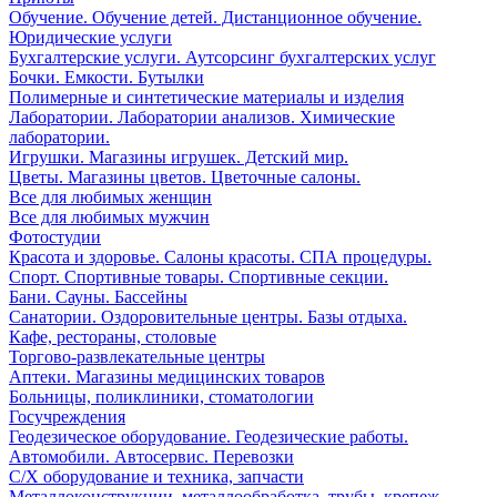
Обучение. Обучение детей. Дистанционное обучение.
Юридические услуги
Бухгалтерские услуги. Аутсорсинг бухгалтерских услуг
Бочки. Емкости. Бутылки
Полимерные и синтетические материалы и изделия
Лаборатории. Лаборатории анализов. Химические
лаборатории.
Игрушки. Магазины игрушек. Детский мир.
Цветы. Магазины цветов. Цветочные салоны.
Все для любимых женщин
Все для любимых мужчин
Фотостудии
Красота и здоровье. Салоны красоты. СПА процедуры.
Спорт. Спортивные товары. Спортивные секции.
Бани. Сауны. Бассейны
Санатории. Оздоровительные центры. Базы отдыха.
Кафе, рестораны, столовые
Торгово-развлекательные центры
Аптеки. Магазины медицинских товаров
Больницы, поликлиники, стоматологии
Госучреждения
Геодезическое оборудование. Геодезические работы.
Автомобили. Автосервис. Перевозки
С/Х оборудование и техника, запчасти
Металлоконструкции, металлообработка, трубы, крепеж,