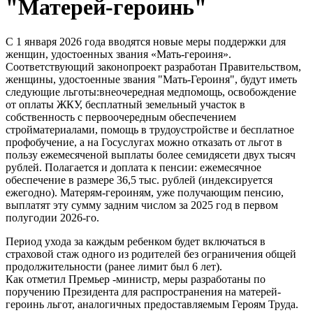
"Матерей-героинь"
С 1 января 2026 года вводятся новые меры поддержки для
женщин, удостоенных звания «Мать-героиня».
Соответствующий законопроект разработан Правительством,
женщины, удостоенные звания "Мать-Героиня", будут иметь
следующие льготы:внеочередная медпомощь, освобождение
от оплаты ЖКУ, бесплатный земельный участок в
собственность с первоочередным обеспечением
стройматериалами, помощь в трудоустройстве и бесплатное
профобучение, а на Госуслугах можно отказать от льгот в
пользу ежемесяченой выплаты более семидясети двух тысяч
рублей. Полагается и доплата к пенсии: ежемесячное
обеспечение в размере 36,5 тыс. рублей (индексируется
ежегодно). Матерям-героиням, уже получающим пенсию,
выплатят эту сумму задним числом за 2025 год в первом
полугодии 2026-го.
Период ухода за каждым ребенком будет включаться в
страховой стаж одного из родителей без ограничения общей
продолжительности (ранее лимит был 6 лет).
Как отметил Премьер -министр, меры разработаны по
поручению Президента для распространения на матерей-
героинь льгот, аналогичных предоставляемым Героям Труда.