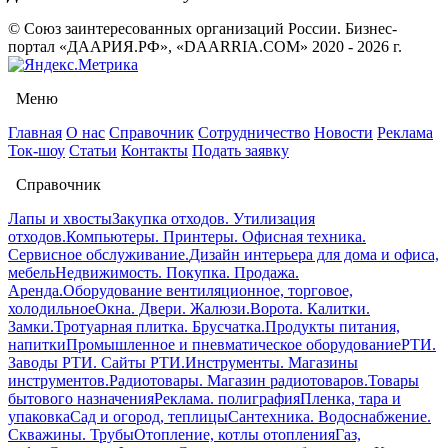
© Союз заинтересованных организаций России. Бизнес-
портал «ДААРИЯ.РФ», «DAARRIA.COM» 2020 - 2026 г.
Меню
Главная
О нас
Справочник
Сотрудничество
Новости
Реклама
Ток-шоу
Статьи
Контакты
Подать заявку
Справочник
Лапы и хвосты
Закупка отходов. Утилизация
отходов.
Компьютеры. Принтеры. Офисная техника.
Сервисное обслуживание.
Дизайн интерьера для дома и офиса,
мебель
Недвижимость. Покупка. Продажа.
Аренда.
Оборудование вентиляционное, торговое,
холодильное
Окна. Двери. Жалюзи.
Ворота. Калитки.
Замки.
Тротуарная плитка. Брусчатка.
Продукты питания,
напитки
Промышленное и пневматическое оборудование
РТИ.
Заводы РТИ. Сайты РТИ.
Инструменты. Магазины
инструментов.
Радиотовары. Магазин радиотоваров.
Товары
бытового назначения
Реклама. полиграфия
Пленка, тара и
упаковка
Сад и огород, теплицы
Сантехника. Водоснабжение.
Скважины. Трубы
Отопление, котлы отопления
Газ,