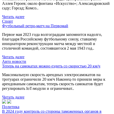
Аллея Героев; около фонтана «Искусство»; Александровский
саду; Горсад; Комсо..
Читать далее
Спорт
Футбольный ретро-матч на Первомай
Первое мая 2023 года волгоградцам запомнится надолго,
благодаря Российскому футбольному союзу, ставшему
инициатором реконструкции матча между местной и
столичной командой, состоявшегося 2 мая 1943 год..
Читать далее
Авто новости
Теперь на самокатах можно ездить со скоростью 20 км/ч
Максимальную скорость арендных электросамокатов на
тротуарах ограничили 20 км/ч Наконец-то приняли меры к
арендованым самокатам, теперь скорость самокатов будет
регулировать IoT-модули и ограничиват..
Читать далее
Политика
В 2024 году контроль со стороны таможенных органов в