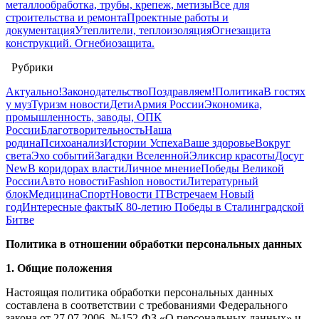
металлообработка, трубы, крепеж, метизы
Все для
строительства и ремонта
Проектные работы и
документация
Утеплители, теплоизоляция
Огнезащита
конструкций. Огнебиозащита.
Рубрики
Актуально!
Законодательство
Поздравляем!
Политика
В гостях
у муз
Туризм новости
Дети
Армия России
Экономика,
промышленность, заводы, ОПК
России
Благотворительность
Наша
родина
Психоанализ
Истории Успеха
Ваше здоровье
Вокруг
света
Эхо событий
Загадки Вселенной
Эликсир красоты
Досуг
New
В коридорах власти
Личное мнение
Победы Великой
России
Авто новости
Fashion новости
Литературный
блок
Медицина
Спорт
Новости IT
Встречаем Новый
год
Интересные факты
К 80-летию Победы в Сталинградской
Битве
Политика в отношении обработки персональных данных
1. Общие положения
Настоящая политика обработки персональных данных
составлена в соответствии с требованиями Федерального
закона от 27.07.2006. №152-ФЗ «О персональных данных» и