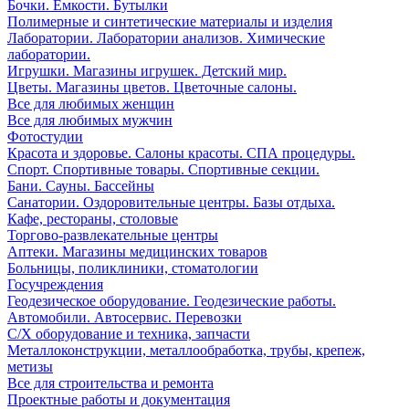
Бочки. Емкости. Бутылки
Полимерные и синтетические материалы и изделия
Лаборатории. Лаборатории анализов. Химические
лаборатории.
Игрушки. Магазины игрушек. Детский мир.
Цветы. Магазины цветов. Цветочные салоны.
Все для любимых женщин
Все для любимых мужчин
Фотостудии
Красота и здоровье. Салоны красоты. СПА процедуры.
Спорт. Спортивные товары. Спортивные секции.
Бани. Сауны. Бассейны
Санатории. Оздоровительные центры. Базы отдыха.
Кафе, рестораны, столовые
Торгово-развлекательные центры
Аптеки. Магазины медицинских товаров
Больницы, поликлиники, стоматологии
Госучреждения
Геодезическое оборудование. Геодезические работы.
Автомобили. Автосервис. Перевозки
С/Х оборудование и техника, запчасти
Металлоконструкции, металлообработка, трубы, крепеж,
метизы
Все для строительства и ремонта
Проектные работы и документация