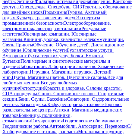
нефть
Счетчики
Фильтры
Системы видеонаблюдения. Контроль
доступа.
Спецодежда. Спецобувь. СИЗ
Текстиль, оборудование
для швейных цехов
Промхимия
Туризм. Активный
отдых.
Культура, развлечения, досуг
Экспертиза
промышленной безопасности
Электрооборудование,
электромонтаж, люстры, светильники
Ритуальные
агентства
Ювелирные компании. Ювелирные
магазины.
Клининг, уборка, химчистка
Телекоммуникации.
Связь.
Приюты
Обучение. Обучение детей. Дистанционное
обучение.
Юридические услуги
Бухгалтерские услуги.
Аутсорсинг бухгалтерских услуг
Бочки. Емкости.
Бутылки
Полимерные и синтетические материалы и
изделия
Лаборатории. Лаборатории анализов. Химические
лаборатории.
Игрушки. Магазины игрушек. Детский
мир.
Цветы. Магазины цветов. Цветочные салоны.
Все для
любимых женщин
Все для любимых
мужчин
Фотостудии
Красота и здоровье. Салоны красоты.
СПА процедуры.
Спорт. Спортивные товары. Спортивные
секции.
Бани. Сауны. Бассейны
Санатории. Оздоровительные
центры. Базы отдыха.
Кафе, рестораны, столовые
Торгово-
развлекательные центры
Аптеки. Магазины медицинских
товаров
Больницы, поликлиники,
стоматологии
Госучреждения
Геодезическое оборудование.
Геодезические работы.
Автомобили. Автосервис. Перевозки
С/
Х оборудование и техника, запчасти
Металлоконструкции,