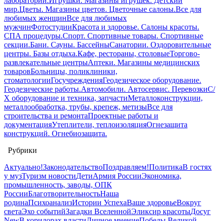
лаборатории.
Игрушки. Магазины игрушек. Детский
мир.
Цветы. Магазины цветов. Цветочные салоны.
Все для
любимых женщин
Все для любимых
мужчин
Фотостудии
Красота и здоровье. Салоны красоты.
СПА процедуры.
Спорт. Спортивные товары. Спортивные
секции.
Бани. Сауны. Бассейны
Санатории. Оздоровительные
центры. Базы отдыха.
Кафе, рестораны, столовые
Торгово-
развлекательные центры
Аптеки. Магазины медицинских
товаров
Больницы, поликлиники,
стоматологии
Госучреждения
Геодезическое оборудование.
Геодезические работы.
Автомобили. Автосервис. Перевозки
С/
Х оборудование и техника, запчасти
Металлоконструкции,
металлообработка, трубы, крепеж, метизы
Все для
строительства и ремонта
Проектные работы и
документация
Утеплители, теплоизоляция
Огнезащита
конструкций. Огнебиозащита.
Рубрики
Актуально!
Законодательство
Поздравляем!
Политика
В гостях
у муз
Туризм новости
Дети
Армия России
Экономика,
промышленность, заводы, ОПК
России
Благотворительность
Наша
родина
Психоанализ
Истории Успеха
Ваше здоровье
Вокруг
света
Эхо событий
Загадки Вселенной
Эликсир красоты
Досуг
New
В коридорах власти
Личное мнение
Победы Великой