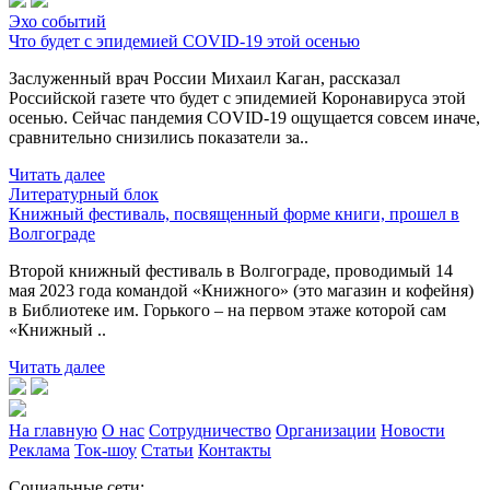
Эхо событий
Что будет с эпидемией COVID-19 этой осенью
Заслуженный врач России Михаил Каган, рассказал
Российской газете что будет с эпидемией Коронавируса этой
осенью. Сейчас пандемия COVID-19 ощущается совсем иначе,
сравнительно снизились показатели за..
Читать далее
Литературный блок
Книжный фестиваль, посвященный форме книги, прошел в
Волгограде
Второй книжный фестиваль в Волгограде, проводимый 14
мая 2023 года командой «Книжного» (это магазин и кофейня)
в Библиотеке им. Горького – на первом этаже которой сам
«Книжный ..
Читать далее
На главную
О нас
Сотрудничество
Организации
Новости
Реклама
Ток-шоу
Статьи
Контакты
Социальные сети: