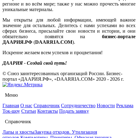
регионе и во всём мире; также у нас можно прочесть многие
уникальные материалы.
Мы открыты для любой информации, имеющей важное
значение для остальных. Делитесь с нами успехами во всех
сферах бизнеса, присылайте свои новости и истории, и они
обязательно появятся на
бизнес-портале
ДААРИЯ.РФ
(
DAARRIA.COM
).
Искренне желаем всем успехов и процветания!
ДААРИЯ - Создай свой путь!
© Союз заинтересованных организаций России. Бизнес-
портал «ДААРИЯ.РФ», «DAARRIA.COM» 2020 - 2026 г.
Меню
Главная
О нас
Справочник
Сотрудничество
Новости
Реклама
Ток-шоу
Статьи
Контакты
Подать заявку
Справочник
Лапы и хвосты
Закупка отходов. Утилизация
отходов.
Компьютеры. Принтеры. Офисная техника.