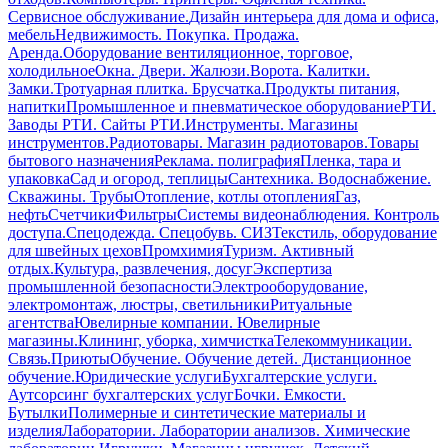
Сервисное обслуживание.
Дизайн интерьера для дома и офиса,
мебель
Недвижимость. Покупка. Продажа.
Аренда.
Оборудование вентиляционное, торговое,
холодильное
Окна. Двери. Жалюзи.
Ворота. Калитки.
Замки.
Тротуарная плитка. Брусчатка.
Продукты питания,
напитки
Промышленное и пневматическое оборудование
РТИ.
Заводы РТИ. Сайты РТИ.
Инструменты. Магазины
инструментов.
Радиотовары. Магазин радиотоваров.
Товары
бытового назначения
Реклама. полиграфия
Пленка, тара и
упаковка
Сад и огород, теплицы
Сантехника. Водоснабжение.
Скважины. Трубы
Отопление, котлы отопления
Газ,
нефть
Счетчики
Фильтры
Системы видеонаблюдения. Контроль
доступа.
Спецодежда. Спецобувь. СИЗ
Текстиль, оборудование
для швейных цехов
Промхимия
Туризм. Активный
отдых.
Культура, развлечения, досуг
Экспертиза
промышленной безопасности
Электрооборудование,
электромонтаж, люстры, светильники
Ритуальные
агентства
Ювелирные компании. Ювелирные
магазины.
Клининг, уборка, химчистка
Телекоммуникации.
Связь.
Приюты
Обучение. Обучение детей. Дистанционное
обучение.
Юридические услуги
Бухгалтерские услуги.
Аутсорсинг бухгалтерских услуг
Бочки. Емкости.
Бутылки
Полимерные и синтетические материалы и
изделия
Лаборатории. Лаборатории анализов. Химические