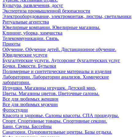
Культура, развлечения, досуг
Экспертиза промышленной безопасности
Электрооборудование, электромонтаж, люстры, светильники
Ритуальные агентства
Ювелирные компании. Ювелирные магазины.
Клининг, уборка, химчистка
Телекоммуникации. Связь.
Приюты
Обучение. Обучение детей. Дистанционное обучение.
Юридические услуги
Бухгалтерские услуги. Аутсорсинг бухгалтерских услуг
Бочки. Емкости. Бутылки
Полимерные и синтетические материалы и изделия
Лаборатории. Лаборатории анализов. Химические
лаборатории.
Игрушки. Магазины игрушек. Детский мир.
Цветы. Магазины цветов. Цветочные салоны.
Все для любимых женщин
Все для любимых мужчин
Фотостудии
Красота и здоровье. Салоны красоты. СПА процедуры.
Спорт. Спортивные товары. Спортивные секции.
Бани. Сауны. Бассейны
Санатории. Оздоровительные центры. Базы отдыха.