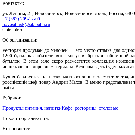
Контакты:
ул. Ленина, 21, Новосибирск, Новосибирская обл., Россия, 630
+7 (383) 209-12-09
novosibirsk@sibirsibir.ru
sibirsibir.ru
Об организации:
Ресторан продуман до мелочей — это место отдыха для одинок
1200 бутылок любители вина могут выбрать из обширной к
бутылок. В этом зале скоро разместится коллекция изыскан
использованы дорогие материалы. Вечером здесь будет зажигат
Кухня базируется на нескольких основных элементах: тради
российский шеф-повар Андрей Махов. В меню представлены та
рыбы.
Рубрики:
Продукты питания, напитки
Кафе, рестораны, столовые
Новости организации:
Нет новостей.