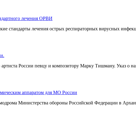
андартного лечения ОРВИ
кие стандарты лечения острых респираторных вирусных инфекц
и.
артиста России певцу и композитору Марку Тишману. Указ о н
смическим аппаратом для МО России
смодрома Министерства обороны Российской Федерации в Арханг