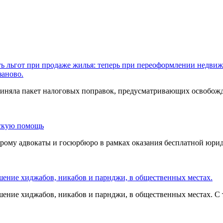
ть льгот при продаже жилья: теперь при переоформлении недв
заново.
 приняла пакет налоговых поправок, предусматривающих освобо
ескую помощь
торому адвокаты и госюрбюро в рамках оказания бесплатной юри
шение хиджабов, никабов и парнджи, в общественных местах.
шение хиджабов, никабов и парнджи, в общественных местах. С 