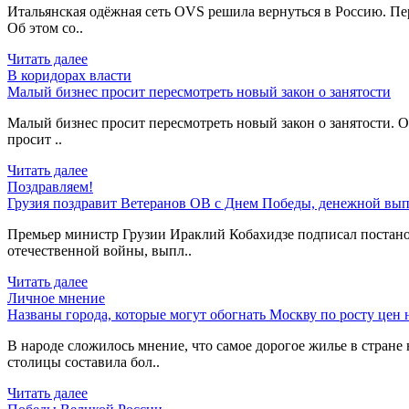
Итальянская одёжная сеть OVS решила вернуться в Россию. Пер
Об этом со..
Читать далее
В коридорах власти
Малый бизнес просит пересмотреть новый закон о занятости
Малый бизнес просит пересмотреть новый закон о занятости. О
просит ..
Читать далее
Поздравляем!
Грузия поздравит Ветеранов ОВ с Днем Победы, денежной вып
Премьер министр Грузии Ираклий Кобахидзе подписал постано
отечественной войны, выпл..
Читать далее
Личное мнение
Названы города, которые могут обогнать Москву по росту цен 
В народе сложилось мнение, что самое дорогое жилье в стране 
столицы составила бол..
Читать далее