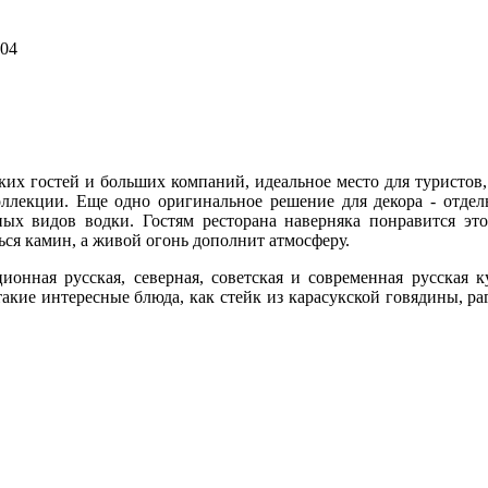
004
их гостей и больших компаний, идеальное место для туристов,
оллекции.
Еще одно оригинальное решение для декора - отдел
ных видов водки. Гостям ресторана наверняка понравится это
ься камин, а живой огонь дополнит атмосферу.
ционная русская, северная, советская и современная русская 
кие интересные блюда, как стейк из карасукской говядины, раг